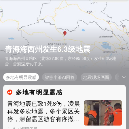
青海海西州发生6.3级地震
青海海西州直辖区（北纬37.80度，东经95.56度）发生6.3级地
震，震源深度10千米。
多地有明显震感
智慧小浪AI回答
地震现场画面
防灾
多地有明显震感
青海地震已致1死8伤，凌晨
再发多次地震，多个景区关
停，滞留震区游客有序撤
离，直击救援现场→
中国新闻网
5