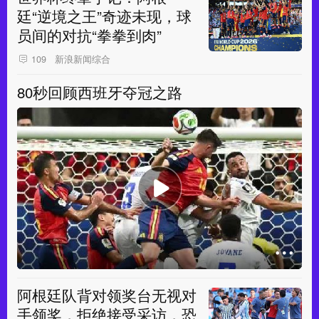
廷“逆境之王”奇迹未现，球
员间的对抗“拳拳到肉”
新浪新闻综合
109
80秒回顾西班牙夺冠之路
阿根廷队背对领奖台无视对
手领奖，拒绝接受采访，恐