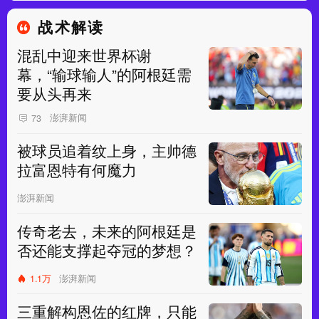
战术解读
混乱中迎来世界杯谢
幕，“输球输人”的阿根廷需
要从头再来
澎湃新闻
73
被球员追着纹上身，主帅德
拉富恩特有何魔力
澎湃新闻
传奇老去，未来的阿根廷是
否还能支撑起夺冠的梦想？
1.1万
澎湃新闻
三重解构恩佐的红牌，只能