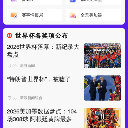
赛事情报局
全景美加墨
世界杯各奖项公布
2026世界杯落幕：新纪录大
盘点
澎湃新闻
99
“特朗普世界杯”，被嘘了
新浪新闻综合
60
2026美加墨数据盘点：104
场308球 阿根廷黄牌最多