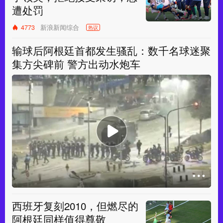
遭处罚
新浪新闻综合
4773
热议
输球后阿根廷首都发生骚乱：数千名球迷聚
集方尖碑前 警方出动水炮车
西班牙复刻2010，但燃尽的
阿根廷同样值得尊敬