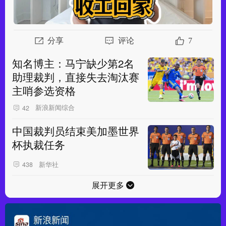
分享
评论
7
知名博主：马宁缺少第2名
助理裁判，直接失去淘汰赛
主哨参选资格
新浪新闻综合
42
中国裁判员结束美加墨世界
杯执裁任务
新华社
438
展开更多