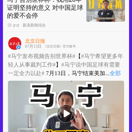
证明坚持的意义 对中国足球
的爱不会停
新浪新闻综合
213
北京日报
07月13日
《北京日报》官方账号
#马宁发布视频告别世界杯#
【
#马宁希望更多年
轻人从事裁判工作#
】
#马宁说中国足球有需要
一定全力以赴#
7月13日，马宁结束美加...
全部
#马宁发布视频告别世界杯#
【
#马宁希望更多年
轻人从事裁判工作#
】
#马宁说中国足球有需要
一定全力以赴#
7月13日，马宁结束美加墨...
全
部