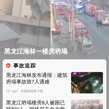
黑龙江海林一楼房坍塌
事故追踪
黑龙江海林发布通报：建筑
坍塌事故致7人遇难
央视新闻客户端
1227
黑龙江坍塌楼房9人被困已
找到2人，现场仍在全力救