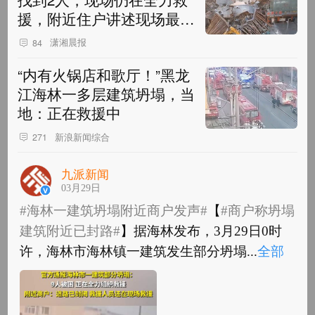
援，附近住户讲述现场最新
情况
潇湘晨报
84
“内有火锅店和歌厅！”黑龙
江海林一多层建筑坍塌，当
地：正在救援中
新浪新闻综合
271
九派新闻
03月29日
#海林一建筑坍塌附近商户发声#
【
#商户称坍塌
建筑附近已封路#
】据海林发布，3月29日0时
许，海林市海林镇一建筑发生部分坍塌...
全部
#海林一建筑坍塌附近商户发声#
【
#商户称坍塌
建筑附近已封路#
】据海林发布，3月29日0时
许，海林市海林镇一建筑发生部分坍塌，...
全