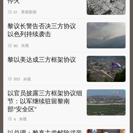
停火
界面新闻
51
黎议长警告否决三方协议
以色列持续袭击
央视
80
黎以美达成三方框架协议
央视
503
以官员披露三方框架协议细
节：以军继续驻留黎南
部“安全区”
央视
4
以总理：黎真主党解除武装