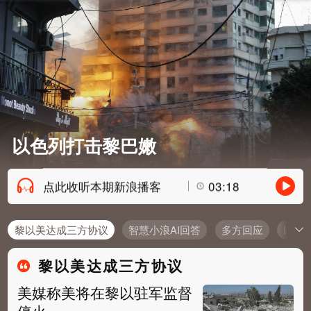
以色列打击黎巴嫩
点此收听本期新浪播客
03:18
黎以美达成三方协议
智慧小浪AI回答
多方回应
以“
黎以美达成三方协议
美媒称美将在黎以驻军监督