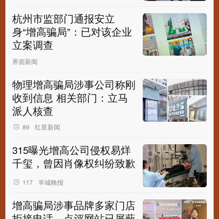
杭州市监部门通报安立
身“增高骗局”：已对该企业
立案调查
界面新闻
物理增高骗局涉事公司称刚
收到信息 相关部门：立马
派人核查
红星新闻
89
315曝光增高公司侵权易烊
千玺，曾因肖像权纠纷致歉
羊城晚报
117
增高骗局涉事品牌多家门店
拒接电话，点评网站已屏蔽