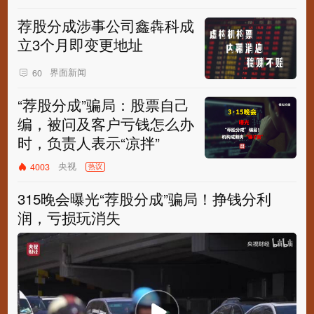
荐股分成涉事公司鑫犇科成
立3个月即变更地址
界面新闻
60
“荐股分成”骗局：股票自己
编，被问及客户亏钱怎么办
时，负责人表示“凉拌”
央视
4003
热议
315晚会曝光“荐股分成”骗局！挣钱分利
润，亏损玩消失