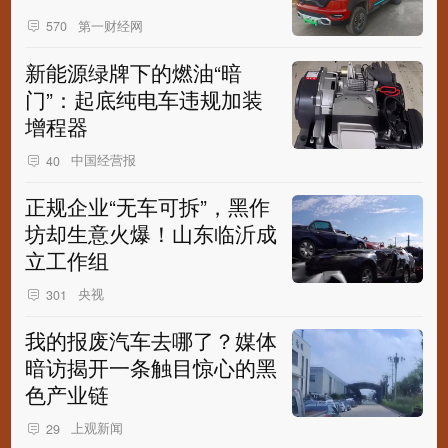
第一财经网
570
新能源绿牌下的燃油“暗
门”：起底纯电车违规加装
增程器
中国经营报
40
正规企业“无车可拆”，黑作
坊却生意火爆！山东临沂成
立工作组
央视
301
我的报废汽车去哪了？媒体
暗访揭开一条触目惊心的黑
色产业链
上观新闻
29