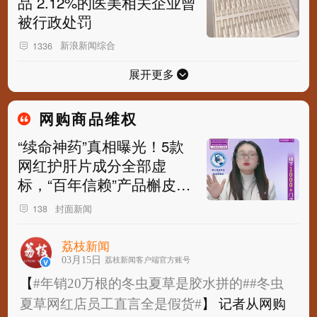
品 2.12%的医美相关企业曾
被行政处罚
新浪新闻综合
1336
展开更多
网购商品维权
“续命神药”真相曝光！5款
网红护肝片成分全部虚
标，“百年信赖”产品槲皮素
含量接近于零
封面新闻
138
荔枝新闻
03月15日
荔枝新闻客户端官方账号
【
#年销20万根的冬虫夏草是胶水拼的#
#冬虫
夏草网红店员工直言全是假货#
】 记者从网购