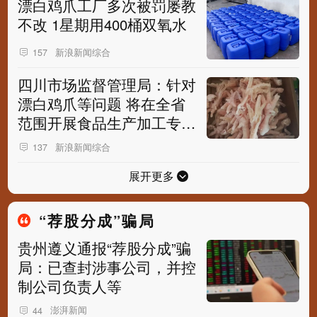
漂白鸡爪工厂多次被罚屡教
不改 1星期用400桶双氧水
新浪新闻综合
157
四川市场监督管理局：针对
漂白鸡爪等问题 将在全省
范围开展食品生产加工专项
整治行动
新浪新闻综合
137
展开更多
“荐股分成”骗局
贵州遵义通报“荐股分成”骗
局：已查封涉事公司，并控
制公司负责人等
澎湃新闻
44