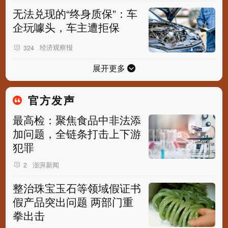
无法兑现的“终身质保”：车
企玩噱头，车主遭拒保
经济观察报
324
展开更多
官方发声
最高检：聚焦食品中非法添
加问题，全链条打击上下游
犯罪
澎湃新闻
2
整治珠宝玉石等领域假证书
假产品突出问题 两部门重
拳出击