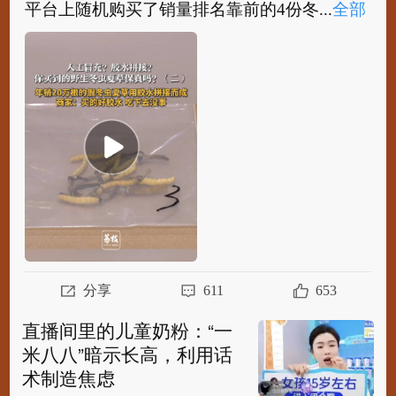
平台上随机购买了销量排名靠前的4份冬...
全部
【
#年销20万根的冬虫夏草是胶水拼的#
#冬虫
夏草网红店员工直言全是假货#
】 记者从网购
平台上随机购买了销量排名靠前的4份冬虫...
全
部
分享
611
653
直播间里的儿童奶粉：“一
米八八”暗示长高，利用话
术制造焦虑