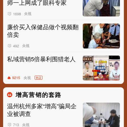
师一上网成了眼科专家
央视
1698
廉价买入保健品做个视频翻
倍卖
央视
492
私域营销5倍暴利围猎老人
央视
9215
热议
增高营销的套路
温州杭州多家“增高”骗局企
业被调查
央视
713