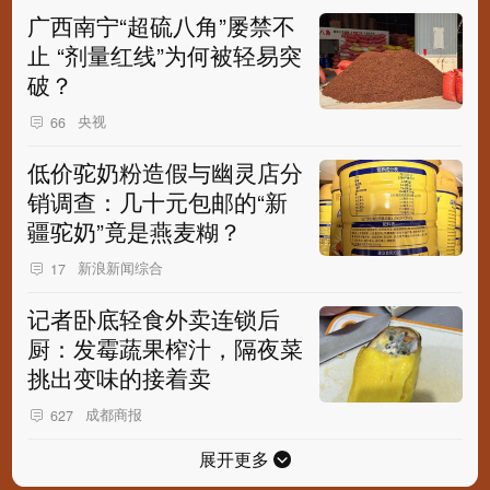
广西南宁“超硫八角”屡禁不
止 “剂量红线”为何被轻易突
破？
央视
66
低价驼奶粉造假与幽灵店分
销调查：几十元包邮的“新
疆驼奶”竟是燕麦糊？
新浪新闻综合
17
记者卧底轻食外卖连锁后
厨：发霉蔬果榨汁，隔夜菜
挑出变味的接着卖
成都商报
627
展开更多