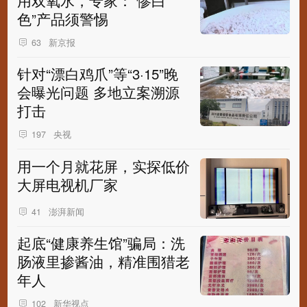
用双氧水，专家：“惨白
色”产品须警惕
新京报
63
针对“漂白鸡爪”等“3·15”晚
会曝光问题 多地立案溯源
打击
央视
197
用一个月就花屏，实探低价
大屏电视机厂家
澎湃新闻
41
起底“健康养生馆”骗局：洗
肠液里掺酱油，精准围猎老
年人
新华视点
102