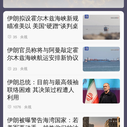
伊朗拟设霍尔木兹海峡新规
瞄准美以 美国“硬蹭”谈判桌
央视
35
伊朗官员称将与阿曼敲定霍
尔木兹海峡航运安排新协议
央视
23
伊朗总统：目前与最高领袖
联络困难 其决策过程遭人
利用
央视
1076
伊朗被曝警告海湾国家：若