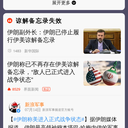
展开更多
谅解备忘录失效
伊朗副外长：伊朗已停止履
行伊美谅解备忘录
新华国际
1483
伊朗称已不再存在伊美谅解
备忘录，“敌人已正式进入
战争状态”
界面新闻
8529
热议
新浪军事
07月14日
新浪军事频道官方账号
【
#伊朗称美进入正式战争状态#
】据伊朗媒体
报道，伊朗最高领袖穆杰塔巴·哈梅内伊的军事