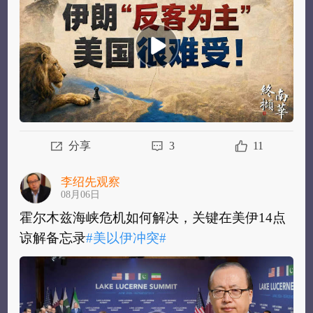
棋，本来今天美国在伊朗问题上就很难受...
全
部
分享
3
11
李绍先观察
08月06日
霍尔木兹海峡危机如何解决，关键在美伊14点
谅解备忘录
#美以伊冲突#
​
霍尔木兹海峡危机如何解决，关键在美伊14点
谅解备忘录
#美以伊冲突#