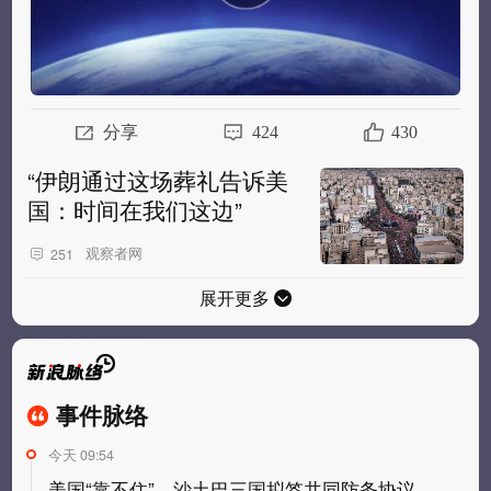
分享
424
430
“伊朗通过这场葬礼告诉美
国：时间在我们这边”
观察者网
251
展开更多
事件脉络
事件脉络
今天 09:54
美国“靠不住” 沙土巴三国拟签共同防务协议