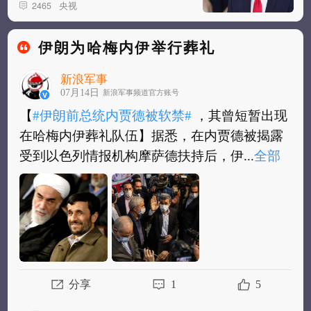
央视
2465
伊朗为哈梅内伊举行葬礼
新浪军事
07月14日
新浪军事频道官方账号
【
#伊朗前总统内贾德被软禁#
，其曾短暂出现
在哈梅内伊葬礼队伍】据悉，在内贾德被揭露
受到以色列情报机构摩萨德扶持后，伊...
全部
【
#伊朗前总统内贾德被软禁#
，其曾短暂出现
在哈梅内伊葬礼队伍】据悉，在内贾德被揭露
受到以色列情报机构摩萨德扶持后，伊朗...
全
部
分享
1
5