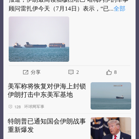
顾问雷扎伊今天（7月14日）表示，“已...
全部
【
#伊朗称美进入正式战争状态#
】据伊朗媒体
报道，伊朗最高领袖穆杰塔巴·哈梅内伊的军事
顾问雷扎伊今天（7月14日）表示，“已不...
全
部
分享
2
8
美军称将恢复对伊海上封锁
伊朗打击中东美军基地
环球网军事
128
特朗普已通知国会伊朗战事
重新爆发