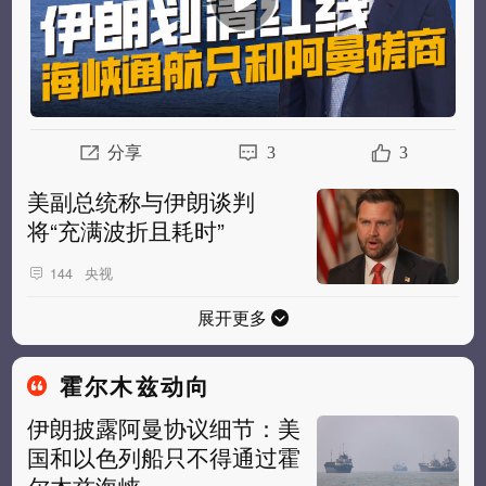
分享
3
3
美副总统称与伊朗谈判
将“充满波折且耗时”
央视
144
展开更多
霍尔木兹动向
伊朗披露阿曼协议细节：美
国和以色列船只不得通过霍
尔木兹海峡