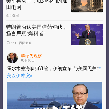
美军再动手，就炸你们的油
田电网
金十数据
特朗普否认美国弹药短缺，
扬言严惩“爆料者”
界面新闻
111
李绍先观察
08月06日
霍尔木兹海峡归谁管，伊朗宣布“与美国无关”
#
美以伊冲突#
​
霍尔木兹海峡归谁管，伊朗宣布“与美国无关”
#
美以伊冲突#