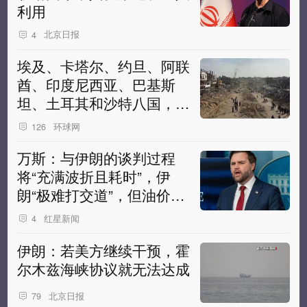
利用
北京日报
4
埃及、卡塔尔、约旦、阿联
酋、印度尼西亚、巴基斯
坦、土耳其和沙特八国，发
表联合声明
环球网
126
万斯：与伊朗的谈判过程
将“充满波折且耗时”，伊
朗“极难打交道”，但油价将
会下降并保持低位
红星新闻
4
伊朗：若美方继续干预，霍
尔木兹海峡协议就无法达成
北京日报
79