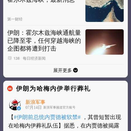
第一财经
伊朗：霍尔木兹海峡通航量
已降至零，任何穿越海峡的
企图都将遭到打击
每日经济新闻
138
展开更多
伊朗为哈梅内伊举行葬礼
新浪军事
07月14日
新浪军事频道官方账号
【
#伊朗前总统内贾德被软禁#
，其曾短暂出现
在哈梅内伊葬礼队伍】据悉，在内贾德被揭露