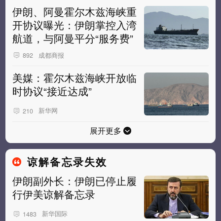
伊朗、阿曼霍尔木兹海峡重
开协议曝光：伊朗掌控入湾
航道，与阿曼平分“服务费”
成都商报
892
美媒：霍尔木兹海峡开放临
时协议“接近达成”
新华网
210
展开更多
谅解备忘录失效
伊朗副外长：伊朗已停止履
行伊美谅解备忘录
新华国际
1483