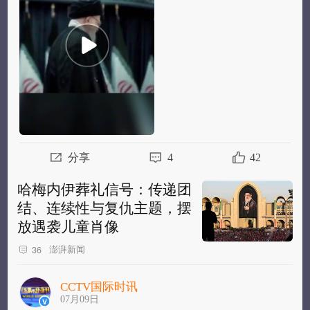
部
分享
4
42
哈梅内伊葬礼信号：传递团
结、连续性与复仇主题，摆
放遇袭儿童肖像
澎湃新闻
36
CCTV国际时讯
07月09日