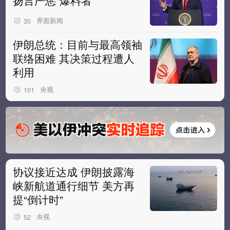
扬言严惩“爆料者”
界面新闻
30
伊朗总统：目前与最高领袖
联络困难 其决策过程遭人
利用
央视
101
协议接近达成 伊朗披露海
峡新航道通行细节 美方再
提“倒计时”
央视
52