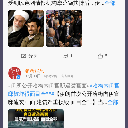
受到以色列情报机构摩萨德扶持后，伊...
全部
【
#伊朗前总统内贾德被软禁#
，其曾短暂出现
在哈梅内伊葬礼队伍】据悉，在内贾德被揭露
受到以色列情报机构摩萨德扶持后，伊朗...
全
部
分享
1
5
参考消息
07月09日
《参考消息》官方账号
#伊朗公开哈梅内伊官邸遭袭画面#
#哈梅内伊官
邸被炸得面目全非#
【伊朗首次公开哈梅内伊官
邸遭袭画面 建筑严重损毁 面目全非】当...
全部
#伊朗公开哈梅内伊官邸遭袭画面#
#哈梅内伊官
邸被炸得面目全非#
【伊朗首次公开哈梅内伊官
邸遭袭画面 建筑严重损毁 面目全非】当地...
全