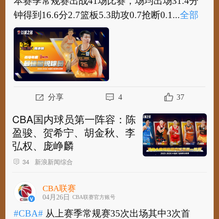
本赛季常规赛出战41场比赛，场均出场31.4分
钟得到16.6分2.7篮板5.3助攻0.7抢断0.1...
全部
#CBA#
@江苏肯帝亚篮球俱乐部 球员@庞峥麟
本赛季常规赛出战41场比赛，场均出场31.4分
钟得到16.6分2.7篮板5.3助攻0.7抢断0.1盖...
全
部
分享
4
37
CBA国内球员第一阵容：陈
盈骏、贺希宁、胡金秋、李
弘权、庞峥麟
新浪新闻综合
34
CBA联赛
04月26日
CBA联赛官方账号
#CBA#
从上赛季常规赛35次出场其中3次首