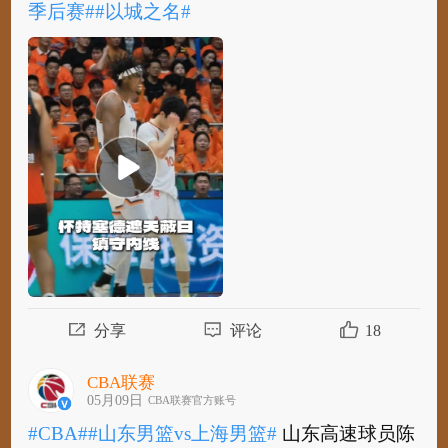
季后赛#
#以城之名#
​
#CBA#
#山东男篮vs上海男篮#
上海久事球员怀
特塞德霸气盖帽，遮天蔽日镇守内线！
#CBA
季后赛#
#以城之名#
分享
评论
18
CBA联赛
05月09日
CBA联赛官方账号
#CBA#
#山东男篮vs上海男篮#
山东高速球员陈