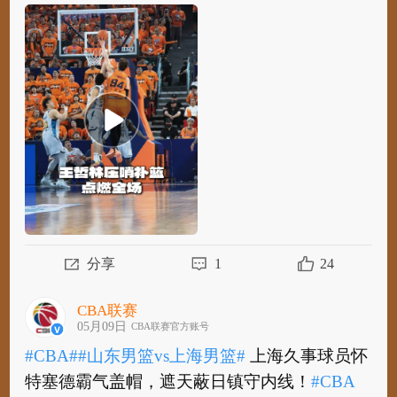
#CBA#
#CBA总决赛#
@上海久事大鲨鱼官方微
博 球员@王哲林Change 半场压哨补篮，点燃全
场！
#上海男篮vs广厦男篮#
#以城之名#
分享
1
24
CBA联赛
05月09日
CBA联赛官方账号
#CBA#
#山东男篮vs上海男篮#
上海久事球员怀
特塞德霸气盖帽，遮天蔽日镇守内线！
#CBA