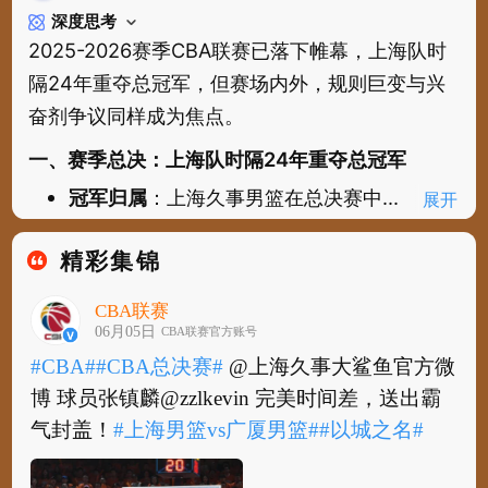
深度思考
2025-2026赛季CBA联赛已落下帷幕，上海队时
隔24年重夺总冠军，但赛场内外，规则巨变与兴
奋剂争议同样成为焦点。
一、赛季总决：上海队时隔24年重夺总冠军
冠军归属
：上海久事男篮在总决赛中...
展开
精彩集锦
CBA联赛
06月05日
CBA联赛官方账号
#CBA#
#CBA总决赛#
@上海久事大鲨鱼官方微
博 球员张镇麟@zzlkevin 完美时间差，送出霸
气封盖！
#上海男篮vs广厦男篮#
#以城之名#
#CBA#
#CBA总决赛#
@上海久事大鲨鱼官方微