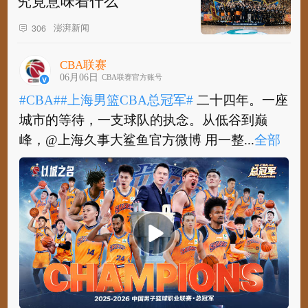
究竟意味着什么
澎湃新闻
306
CBA联赛
06月06日
CBA联赛官方账号
#CBA#
#上海男篮CBA总冠军#
二十四年。一座
城市的等待，一支球队的执念。从低谷到巅
峰，@上海久事大鲨鱼官方微博 用一整...
全部
#CBA#
#上海男篮CBA总冠军#
二十四年。一座
城市的等待，一支球队的执念。从低谷到巅
峰，@上海久事大鲨鱼官方微博 用一整个...
全
部