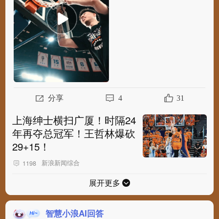
分享
4
31
上海绅士横扫广厦！时隔24
年再夺总冠军！王哲林爆砍
29+15！
新浪新闻综合
1198
展开更多
智慧小浪AI回答