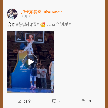
卢卡东契奇LukaDoncic
03月08日
哈哈
#徐杰扣篮#
#cba全明星#
​
哈哈
#徐杰扣篮#
#cba全明星#
分享
2
18