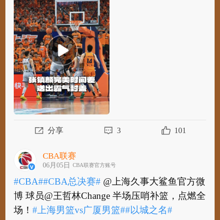
博 球员张镇麟@zzlkevin 完美时间差，送出霸
气封盖！
#上海男篮vs广厦男篮#
#以城之名#
分享
3
101
CBA联赛
06月05日
CBA联赛官方账号
#CBA#
#CBA总决赛#
@上海久事大鲨鱼官方微
博 球员@王哲林Change 半场压哨补篮，点燃全
场！
#上海男篮vs广厦男篮#
#以城之名#