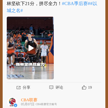
林坚砍下21分，拼尽全力！
#CBA季后赛#
#以
城之名#
​
#CBA#
#山东男篮vs上海男篮#
山东高速球员陈
林坚砍下21分，拼尽全力！
#CBA季后赛#
#以
城之名#
分享
评论
19
CBA联赛
05月07日
CBA联赛官方账号