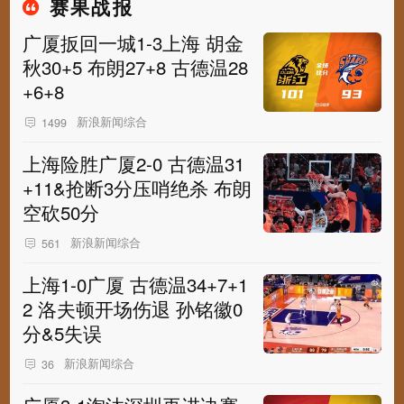
赛果战报
广厦扳回一城1-3上海 胡金
秋30+5 布朗27+8 古德温28
+6+8
新浪新闻综合
1499
上海险胜广厦2-0 古德温31
+11&抢断3分压哨绝杀 布朗
空砍50分
新浪新闻综合
561
上海1-0广厦 古德温34+7+1
2 洛夫顿开场伤退 孙铭徽0
分&5失误
新浪新闻综合
36