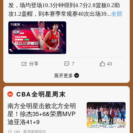
发，场均登场10.3分钟得到4.7分2.8篮板0.2助
攻1.2盖帽，到本赛季常规赛40次出场39...
全部
#CBA#
从上赛季常规赛35次出场其中3次首
发，场均登场10.3分钟得到4.7分2.8篮板0.2助
攻1.2盖帽，到本赛季常规赛40次出场39场...
全
部
分享
7
43
展开更多
CBA全明星周末
南方全明星击败北方全明
星！徐杰35+6&荣膺MVP
迪亚洛41+9
新浪新闻综合
193