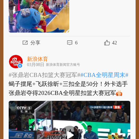
分享
6
42
新浪体育
03月08日
新浪体育新闻官方账号
#张鼎岩CBA扣篮大赛冠军#
#CBA全明星周末#
蝎子摆尾+飞跃徐昕+三扣全是50分！外卡选手
张鼎岩夺得2026CBA全明星扣篮大赛冠军
​
#张鼎岩CBA扣篮大赛冠军#
#CBA全明星周末#
蝎子摆尾+飞跃徐昕+三扣全是50分！外卡选手
张鼎岩夺得2026CBA全明星扣篮大赛冠军
​