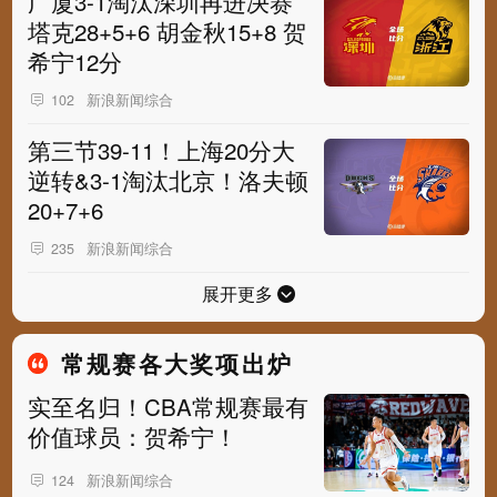
广厦3-1淘汰深圳再进决赛
塔克28+5+6 胡金秋15+8 贺
希宁12分
新浪新闻综合
102
第三节39-11！上海20分大
逆转&3-1淘汰北京！洛夫顿
20+7+6
新浪新闻综合
235
展开更多
常规赛各大奖项出炉
实至名归！CBA常规赛最有
价值球员：贺希宁！
新浪新闻综合
124