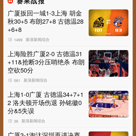
赛果战报
广厦扳回一城1-3上海 胡金
秋30+5 布朗27+8 古德温28
+6+8
新浪新闻综合
1499
上海险胜广厦2-0 古德温31
+11&抢断3分压哨绝杀 布朗
空砍50分
新浪新闻综合
561
上海1-0广厦 古德温34+7+1
2 洛夫顿开场伤退 孙铭徽0
分&5失误
新浪新闻综合
36
广厦3-1淘汰深圳再进决赛