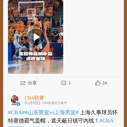
#CBA#
#CBA总决赛#
@上海久事大鲨鱼官方微
博 球员@王哲林Change 半场压哨补篮，点燃全
场！
#上海男篮vs广厦男篮#
#以城之名#
分享
1
24
CBA联赛
05月09日
CBA联赛官方账号
#CBA#
#山东男篮vs上海男篮#
上海久事球员怀
特塞德霸气盖帽，遮天蔽日镇守内线！
#CBA