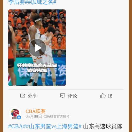
季后赛#
#以城之名#
​
#CBA#
#山东男篮vs上海男篮#
上海久事球员怀
特塞德霸气盖帽，遮天蔽日镇守内线！
#CBA
季后赛#
#以城之名#
分享
评论
18
CBA联赛
05月09日
CBA联赛官方账号
#CBA#
#山东男篮vs上海男篮#
山东高速球员陈