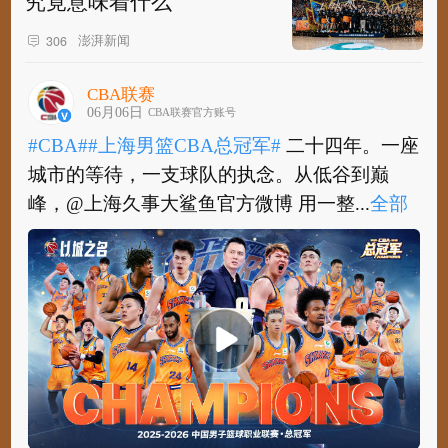
究竟意味着什么
澎湃新闻
306
CBA联赛
06月06日
CBA联赛官方账号
#CBA#
#上海男篮CBA总冠军#
二十四年。一座
城市的等待，一支球队的执念。从低谷到巅
峰，@上海久事大鲨鱼官方微博 用一整...
全部
#CBA#
#上海男篮CBA总冠军#
二十四年。一座
城市的等待，一支球队的执念。从低谷到巅
峰，@上海久事大鲨鱼官方微博 用一整个...
全
部