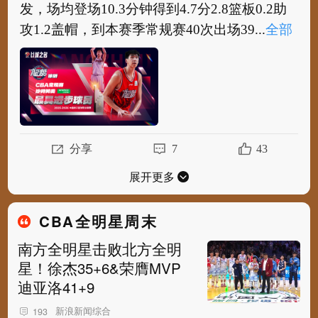
发，场均登场10.3分钟得到4.7分2.8篮板0.2助
攻1.2盖帽，到本赛季常规赛40次出场39...
全部
#CBA#
从上赛季常规赛35次出场其中3次首
发，场均登场10.3分钟得到4.7分2.8篮板0.2助
攻1.2盖帽，到本赛季常规赛40次出场39场...
全
部
分享
7
43
展开更多
CBA全明星周末
南方全明星击败北方全明
星！徐杰35+6&荣膺MVP
迪亚洛41+9
新浪新闻综合
193