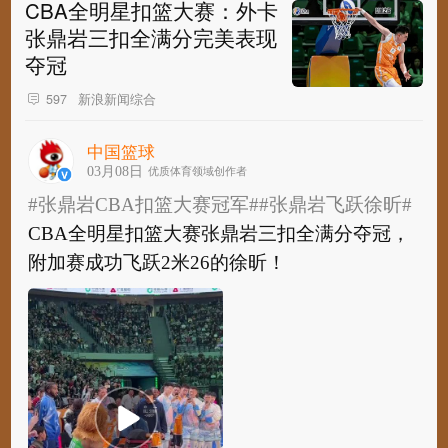
CBA全明星扣篮大赛：外卡
张鼎岩三扣全满分完美表现
夺冠
新浪新闻综合
597
中国篮球
03月08日
优质体育领域创作者
#张鼎岩CBA扣篮大赛冠军#
#张鼎岩飞跃徐昕#
CBA全明星扣篮大赛张鼎岩三扣全满分夺冠，
附加赛成功飞跃2米26的徐昕！ ​​​​ ​
#张鼎岩CBA扣篮大赛冠军#
#张鼎岩飞跃徐昕#
CBA全明星扣篮大赛张鼎岩三扣全满分夺冠，