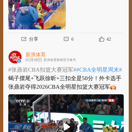
分享
6
42
新浪体育
03月08日
新浪体育新闻官方账号
#张鼎岩CBA扣篮大赛冠军#
#CBA全明星周末#
蝎子摆尾+飞跃徐昕+三扣全是50分！外卡选手
张鼎岩夺得2026CBA全明星扣篮大赛冠军
​
#张鼎岩CBA扣篮大赛冠军#
#CBA全明星周末#
蝎子摆尾+飞跃徐昕+三扣全是50分！外卡选手
张鼎岩夺得2026CBA全明星扣篮大赛冠军
​