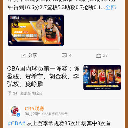
钟得到16.6分2.7篮板5.3助攻0.7抢断0.1...
全部
#CBA#
@江苏肯帝亚篮球俱乐部 球员@庞峥麟
本赛季常规赛出战41场比赛，场均出场31.4分
钟得到16.6分2.7篮板5.3助攻0.7抢断0.1盖...
全
部
分享
4
37
CBA国内球员第一阵容：陈
盈骏、贺希宁、胡金秋、李
弘权、庞峥麟
新浪新闻综合
34
CBA联赛
04月26日
CBA联赛官方账号
#CBA#
从上赛季常规赛35次出场其中3次首