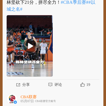
林坚砍下21分，拼尽全力！
#CBA季后赛#
#以
城之名#
​
#CBA#
#山东男篮vs上海男篮#
山东高速球员陈
林坚砍下21分，拼尽全力！
#CBA季后赛#
#以
城之名#
分享
评论
19
CBA联赛
05月07日
CBA联赛官方账号