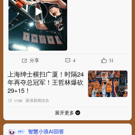
分享
4
31
上海绅士横扫广厦！时隔24
年再夺总冠军！王哲林爆砍
29+15！
新浪新闻综合
1198
展开更多
智慧小浪AI回答