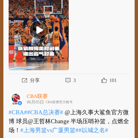
气封盖！
#上海男篮vs广厦男篮#
#以城之名#
分享
3
101
CBA联赛
06月05日
CBA联赛官方账号
#CBA#
#CBA总决赛#
@上海久事大鲨鱼官方微
博 球员@王哲林Change 半场压哨补篮，点燃全
场！
#上海男篮vs广厦男篮#
#以城之名#