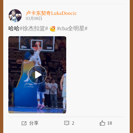
卢卡东契奇LukaDoncic
03月08日
哈哈
#徐杰扣篮#
#cba全明星#
​
哈哈
#徐杰扣篮#
#cba全明星#
分享
2
18