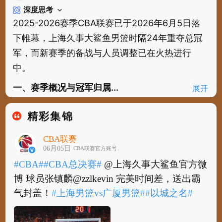
深度思考
2025-2026赛季CBA联赛已于2026年6月5日落
下帷幕，上海久事大鲨鱼男篮时隔24年重夺总冠
军，而新赛季的备战与人员调整已在火热进行
中。
一、赛季概况与冠军归属...
展开
精彩集锦
CBA联赛
06月05日
CBA联赛官方账号
#CBA#
#CBA总决赛#
@上海久事大鲨鱼官方微
博 球员张镇麟@zzlkevin 完美时间差，送出霸
气封盖！
#上海男篮vs广厦男篮#
#以城之名#
#CBA#
#CBA总决赛#
@上海久事大鲨鱼官方微
博 球员张镇麟@zzlkevin 完美时间差，送出霸