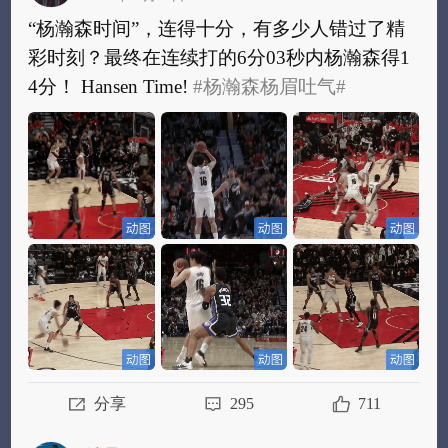
“杨瀚森时间”，连得十分，有多少人错过了精
彩时刻？最终在连续打的6分03秒内杨瀚森得1
4分！ Hansen Time!
#杨瀚森杨眉吐气#
​
“杨瀚森时间”，连得十分，有多少人错过了精
彩时刻？最终在连续打的6分03秒内杨瀚森得1
4分！ Hansen Time!
#杨瀚森杨眉吐气#
​
分享
295
711