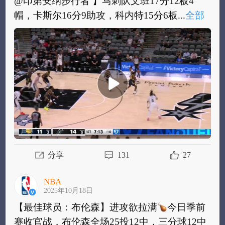
@印第安纳步行者 】马刺队文班17分12板4
帽，卡斯尔16分9助攻，科内特15分6板...
全部
#NBA赛事回顾#
【@圣安东尼奥马刺 133-104
@印第安纳步行者 】马刺队文班17分12板4
帽，卡斯尔16分9助攻，科内特15分6板，...
全
部
分享
131
27
NBA
2025年10月18日
【最佳球员：布伦森】进攻欲拉满
今日季前
赛收官战，布伦森全场25投12中，三分球12中