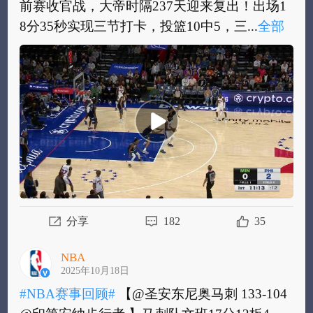
前赛收官战，大帝时隔237天迎来复出！出场1
8分35秒实现三节打卡，投篮10中5，三...
全部
【最佳看点：恩比德】好久不见[抱抱]今日季
前赛收官战，大帝时隔237天迎来复出！出场1
8分35秒实现三节打卡，投篮10中5，三分...
全
部
分享
182
35
NBA
2025年10月18日
#NBA赛事回顾#
【@圣安东尼奥马刺 133-104