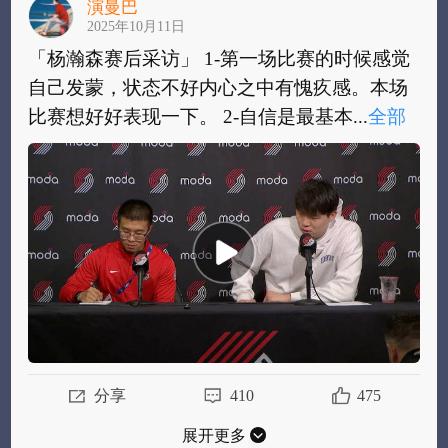
演曼巴
2025年10月11日
「杨瀚森赛后采访」 1-第一场比赛的时候感觉
自己发蒙，状态不好内心之中有愧疚感。本场
比赛想好好表现一下。 2-自信是最基本...
全部
「杨瀚森赛后采访」 1-第一场比赛的时候感觉
自己发蒙，状态不好内心之中有愧疚感。本场
比赛想好好表现一下。 2-自信是最基本的...
全
部
分享
410
475
展开更多