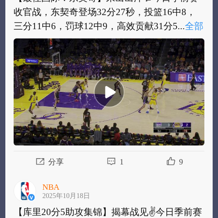
收官战，东契奇登场32分27秒，投篮16中8，
三分11中6，罚球12中9，高效贡献31分5...
全部
【最佳国际：东契奇】来出出汗💦今日季前赛
收官战，东契奇登场32分27秒，投篮16中8，
三分11中6，罚球12中9，高效贡献31分5篮...
全
部
分享
1
9
NBA
2025年10月18日
【库里20分5助攻集锦】揭幕战见✌️今日季前赛