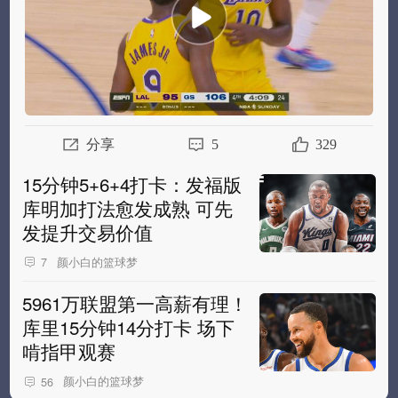
分享
5
329
15分钟5+6+4打卡：发福版
库明加打法愈发成熟 可先
发提升交易价值
颜小白的篮球梦
7
5961万联盟第一高薪有理！
库里15分钟14分打卡 场下
啃指甲观赛
颜小白的篮球梦
56