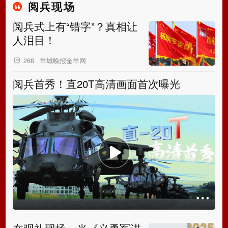
阅兵现场
阅兵式上有“错字”？真相让
人泪目！
羊城晚报金羊网
268
阅兵首秀！直20T高清画面首次曝光