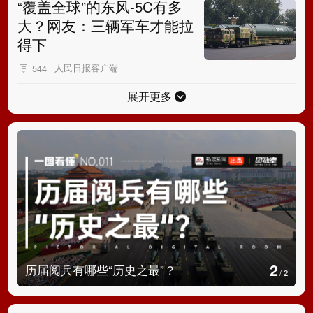
“覆盖全球”的东风-5C有多
大？网友：三辆军车才能拉
得下
人民日报客户端
544
展开更多
2
历届阅兵有哪些“历史之最”？
/
2