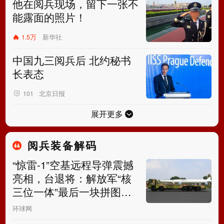
他在阅兵现场，留下一张不
能露面的照片！
1.5万
新华社
中国九三阅兵后 北约秘书
长表态
北京日报
101
展开更多
阅兵装备解码
“惊雷-1”空基远程导弹震撼
亮相，台退将：解放军“核
三位一体”最后一块拼图拼
上了
环球网