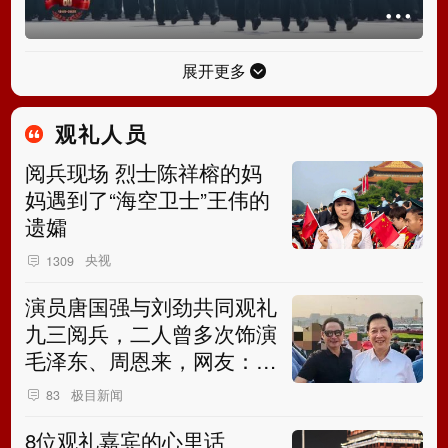
展开更多
观礼人员
阅兵现场 烈士陈祥榕的妈
妈遇到了“海空卫士”王伟的
遗孀
央视
1309
演员唐国强与刘劲共同观礼
九三阅兵，二人曾多次饰演
毛泽东、周恩来，网友：我
们的飞机再也不用飞两遍了
极目新闻
83
8位观礼嘉宾的心里话