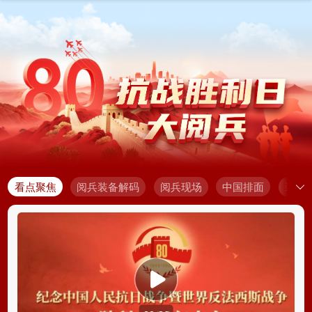
看点聚焦
阅兵装备解码
阅兵现场
中国排面
装备