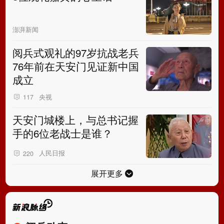
澎湃新闻
阅兵式观礼的97岁抗战老兵
76年前在天安门见证新中国
成立
央视
117
天安门城楼上，与总书记握
手的6位老战士是谁？
人民日报
220
展开更多
阅兵动态