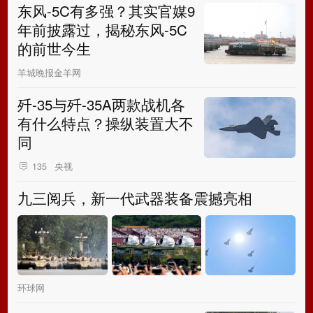
东风-5C有多强？其实官媒9
年前披露过，揭秘东风-5C
的前世今生
羊城晚报金羊网
歼-35与歼-35A两款战机各
有什么特点？操纵装置大不
同
央视
135
九三阅兵，新一代武器装备震撼亮相
环球网