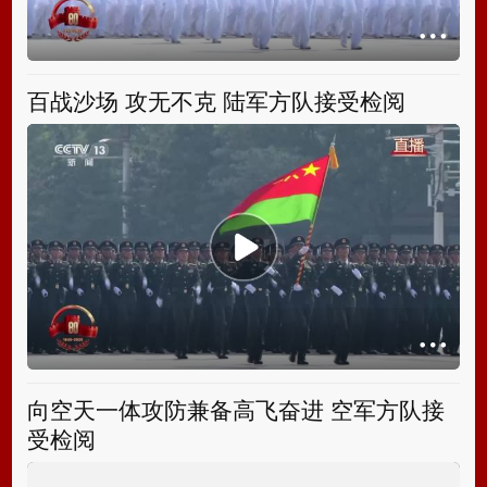
百战沙场 攻无不克 陆军方队接受检阅
向空天一体攻防兼备高飞奋进 空军方队接
受检阅