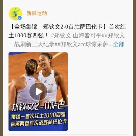
新浪运动
【全场集锦—郑钦文2-0首胜萨巴伦卡】首次红
土1000赛四强！
#郑钦文 山海皆可平#
#郑钦文
一战刷新三大纪录#
#郑钦文ace球惊呆萨...
全部
【全场集锦—郑钦文2-0首胜萨巴伦卡】首次红
土1000赛四强！
#郑钦文 山海皆可平#
#郑钦文
一战刷新三大纪录#
#郑钦文ace球惊呆萨巴...
全
部