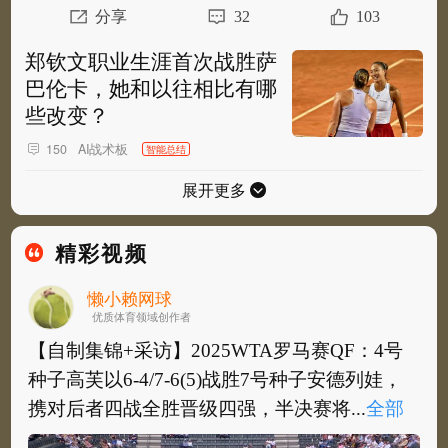
分享
32
103
郑钦文职业生涯首次战胜萨
巴伦卡，她和以往相比有哪
些改变？
AI战术板
150
智能总结
展开更多
精彩视频
懒小赖网球
优质体育领域创作者
【自制集锦+采访】2025WTA罗马赛QF：4号
种子高芙以6-4/7-6(5)战胜7号种子安德列娃，
携对后者四战全胜晋级四强，半决赛将...
全部
【自制集锦+采访】2025WTA罗马赛QF：4号