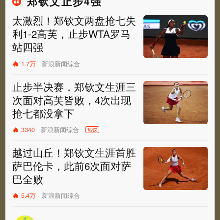
郑钦文止步4强
太激烈！郑钦文两盘抢七失
利1-2高芙，止步WTA罗马
站四强
1.7万
新浪新闻综合
止步半决赛，郑钦文生涯三
次面对高芙皆败，4次出现
抢七都没拿下
新浪新闻综合
3340
热议
越过山丘！郑钦文生涯首胜
萨巴伦卡，此前6次面对萨
巴全败
5.4万
新浪新闻综合