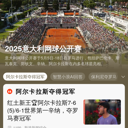
2025意大利网球公开赛
意大利网球公开赛于5月5日-18日在罗马进行，包括萨巴伦卡、斯
瓦泰克、郑钦文、辛纳、阿尔卡拉斯在内多名球星亮相。
阿尔卡拉斯夺得冠军
智慧小浪AI回答
保利尼夺罗马站冠
阿尔卡拉斯夺得冠军
红土新王🏆阿尔卡拉斯7-6
(5)/6-1世界第一辛纳，夺罗
马赛冠军
新浪新闻综合
1199