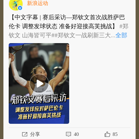
新浪运动
【中文字幕 | 赛后采访—郑钦文首次战胜萨巴
伦卡 调整发球状态 准备好迎接高芙挑战】
#郑
钦文 山海皆可平#
#郑钦文一战刷新三大...
全部
【中文字幕 | 赛后采访—郑钦文首次战胜萨巴
伦卡 调整发球状态 准备好迎接高芙挑战】
#郑
钦文 山海皆可平#
#郑钦文一战刷新三大纪...
全
部
分享
40
85