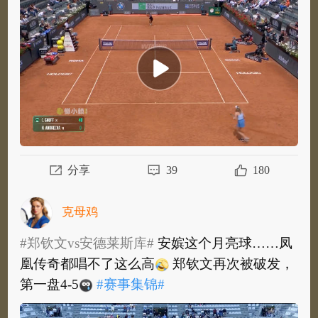
种子高芙以6-4/7-6(5)战胜7号种子安德列娃，
携对后者四战全胜晋级四强，半决赛将对...
全
部
分享
39
180
克母鸡
#郑钦文vs安德莱斯库#
安嫔这个月亮球……凤
凰传奇都唱不了这么高
郑钦文再次被破发，
第一盘4-5
#赛事集锦#
​
#郑钦文vs安德莱斯库#
安嫔这个月亮球……凤