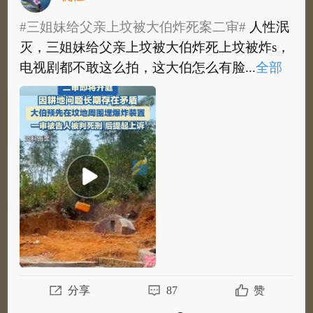
#三姐妹给父亲上坟被大伯炸死案二审#
人性泯
灭，三姐妹给父亲上坟被大伯炸死上坟被炸s，
电视剧都不敢这么拍，这大伯怎么有脸...
全部
#三姐妹给父亲上坟被大伯炸死案二审#
人性泯
灭，三姐妹给父亲上坟被大伯炸死上坟被炸s，
电视剧都不敢这么拍，这大伯怎么有脸上...
全
部
分享
87
赞