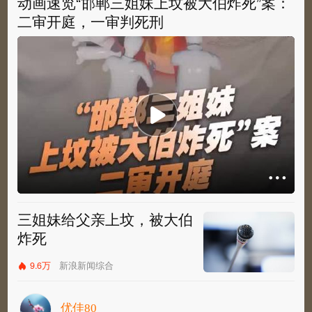
动画速览“邯郸三姐妹上坟被大伯炸死”案：
二审开庭，一审判死刑
三姐妹给父亲上坟，被大伯
炸死
9.6万
新浪新闻综合
优佳80