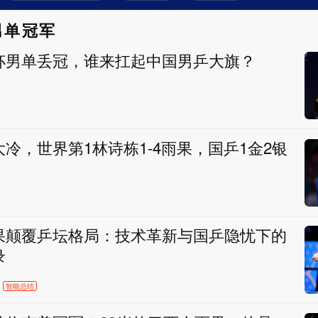
男单冠军
杯男单丢冠，谁来扛起中国男乒大旗？
冷，世界第1林诗栋1-4雨果，国乒1金2银
果颠覆乒坛格局：技术革新与国乒隐忧下的
录
智能总结