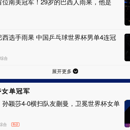
首位南美冠军！29岁的巴西人雨果，他是
巴西选手雨果 中国乒乓球世界杯男单4连冠
综合
展开更多
夺女单冠军
！孙颖莎4-0横扫队友蒯曼，卫冕世界杯女单
综合
热议