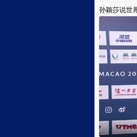
孙颖莎说世