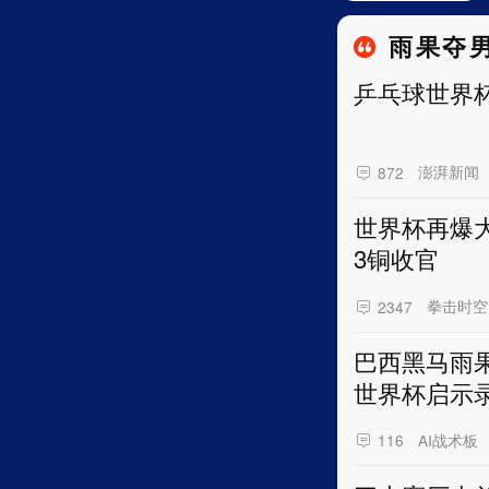
雨果夺
乒乓球世界
澎湃新闻
872
世界杯再爆大
3铜收官
拳击时空
2347
巴西黑马雨
世界杯启示
AI战术板
116