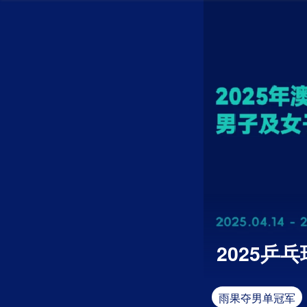
2025乒
雨果夺男单冠军