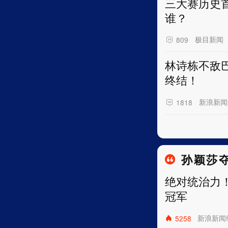
三大赛历史
谁？
极目新闻
809
林诗栋不敌
终结！
新浪新闻
1818
孙颖莎
绝对统治力
冠军
新浪新闻
5258