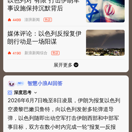
事设施保持沉默背后
澎湃新闻
4499
热议
媒体评论：以色列反报复伊
朗行动是一场阳谋
新浪新闻综合
4190
热议
展开更多
智慧小浪AI回答
深度思考
2026年6月7日晚至8日凌晨，伊朗为报复以色列
空袭黎巴嫩贝鲁特，向以色列发射多轮弹道导
弹，以色列随即出动空军打击伊朗西部和中部军
事目标，双方在数小时内完成一轮“报复—反报