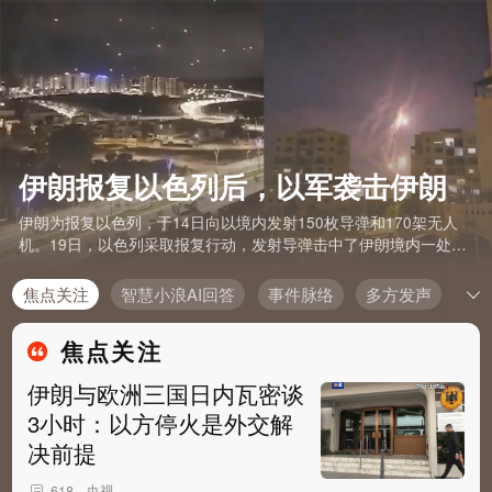
伊朗报复以色列后，以军袭击伊朗
伊朗为报复以色列，于14日向以境内发射150枚导弹和170架无人
机。19日，以色列采取报复行动，发射导弹击中了伊朗境内一处目
标。
焦点关注
智慧小浪AI回答
事件脉络
多方发声
深
焦点关注
伊朗与欧洲三国日内瓦密谈
3小时：以方停火是外交解
决前提
央视
618