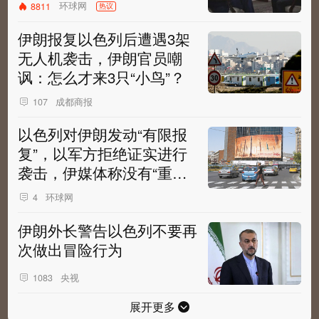
环球网
8811
热议
伊朗报复以色列后遭遇3架
无人机袭击，伊朗官员嘲
讽：怎么才来3只“小鸟”？
成都商报
107
以色列对伊朗发动“有限报
复”，以军方拒绝证实进行
袭击，伊媒体称没有“重大
损失”
环球网
4
伊朗外长警告以色列不要再
次做出冒险行为
央视
1083
展开更多