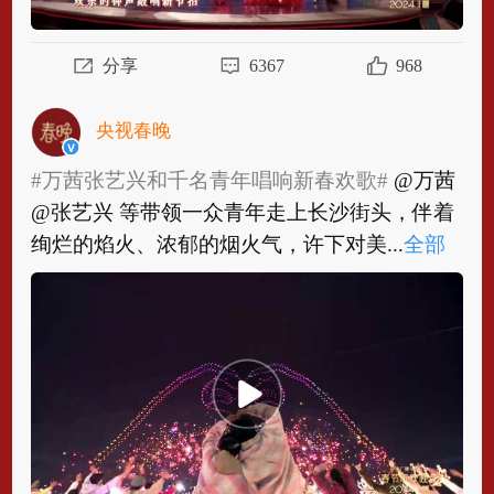
分享
6367
968
央视春晚
#万茜张艺兴和千名青年唱响新春欢歌#
@万茜
@张艺兴 等带领一众青年走上长沙街头，伴着
绚烂的焰火、浓郁的烟火气，许下对美...
全部
#万茜张艺兴和千名青年唱响新春欢歌#
@万茜
@张艺兴 等带领一众青年走上长沙街头，伴着
绚烂的焰火、浓郁的烟火气，许下对美好...
全
部