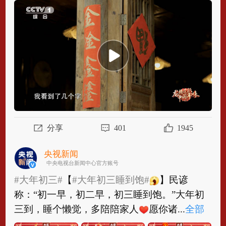
【金×10！
#古人是懂怎么迎财神的#
[送福]】这
可能是“金”纯度最高的一幅字：金鍂鑫𨰻↓鍂
（piān）是一种传统乐器，𨰻（bǎo）是玉...
全
部
分享
401
1945
央视新闻
中央电视台新闻中心官方账号
#大年初三#
【
#大年初三睡到饱#
】民谚
称：“初一早，初二早，初三睡到饱。”大年初
三到，睡个懒觉，多陪陪家人
愿你诸...
全部
#大年初三#
【
#大年初三睡到饱#
】民谚