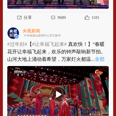
分享
9689
1181
央视新闻
中央电视台新闻中心官方账号
#过年好#
【
#让幸福飞起来#
真欢快！】“春暖
花开让幸福飞起来，欢乐的钟声敲响新节拍。
山河大地上涌动着希望，万家灯火都温...
全部
#过年好#
【
#让幸福飞起来#
真欢快！】“春暖
花开让幸福飞起来，欢乐的钟声敲响新节拍。
山河大地上涌动着希望，万家灯火都温暖...
全
部