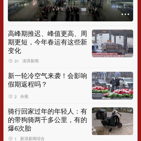
高峰期推迟、峰值更高、周
期更短，今年春运有这些新
变化
澎湃新闻
31
新一轮冷空气来袭！会影响
假期返程吗？
央视
2
骑行回家过年的年轻人：有
的带狗骑两千多公里，有的
爆6次胎
新浪新闻综合
1