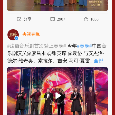
分享
2907
1038
央视春晚
#法语音乐剧首次登上春晚#
今年
#春晚#
中国音
乐剧演员@廖昌永 @张英席 @袁岱 与安杰洛·
德尔·维奇奥、索拉尔、吉安·马可·夏雷...
全部
#法语音乐剧首次登上春晚#
今年
#春晚#
中国音
乐剧演员@廖昌永 @张英席 @袁岱 与安杰洛·
德尔·维奇奥、索拉尔、吉安·马可·夏雷提...
全
部