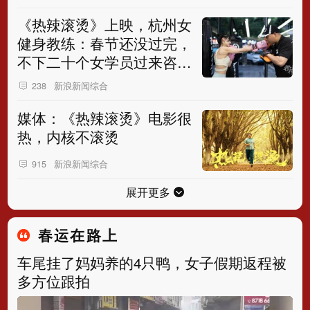
《热辣滚烫》上映，杭州女
健身教练：春节还没过完，
不下二十个女学员过来咨询
拳击课
新浪新闻综合
238
媒体：《热辣滚烫》电影很
热，内核不滚烫
新浪新闻综合
915
展开更多
春运在路上
车尾挂了妈妈养的4只鸭，女子假期返程被
多方位跟拍