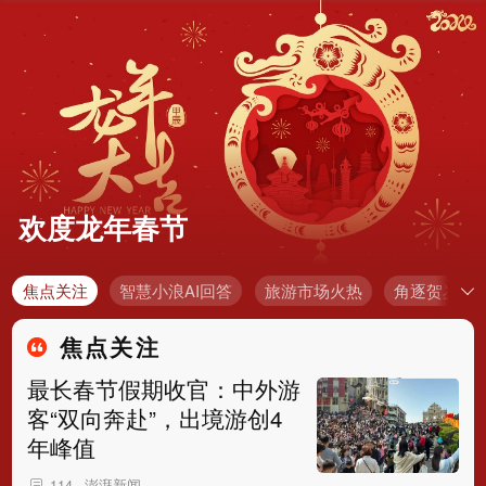
欢度龙年春节
焦点关注
智慧小浪AI回答
旅游市场火热
角逐贺岁档
焦点关注
最长春节假期收官：中外游
客“双向奔赴”，出境游创4
年峰值
澎湃新闻
114