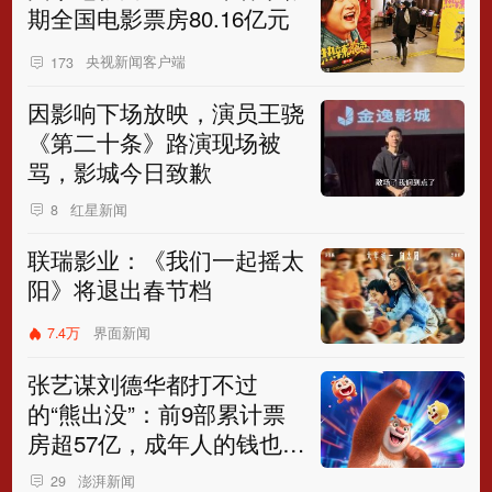
期全国电影票房80.16亿元
央视新闻客户端
173
因影响下场放映，演员王骁
《第二十条》路演现场被
骂，影城今日致歉
红星新闻
8
联瑞影业：《我们一起摇太
阳》将退出春节档
7.4万
界面新闻
张艺谋刘德华都打不过
的“熊出没”：前9部累计票
房超57亿，成年人的钱也要
赚
澎湃新闻
29