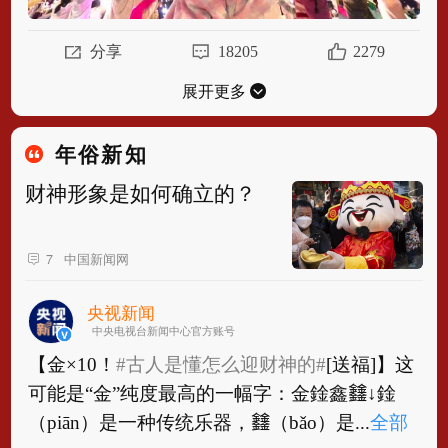
分享
18205
2279
展开更多
年俗新知
财神形象是如何确立的？
中国新闻网
7
央视新闻
中央电视台新闻中心官方账号
【金×10！
#古人是懂怎么迎财神的#
[送福]】这
可能是“金”纯度最高的一幅字：金鍂鑫𨰻↓鍂
（piān）是一种传统乐器，𨰻（bǎo）是...
全部