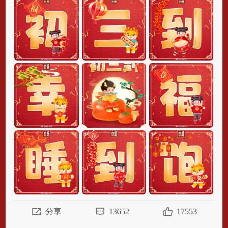
称：“初一早，初二早，初三睡到饱。”大年初
三到，睡个懒觉，多陪陪家人
愿你诸事...
全
部
分享
13652
17553