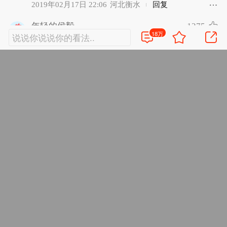
2019年02月17日 22:06
河北衡水
回复
1275
年轻的侯毅
18万
老罗 这会你上吧 我们负责后勤
2019年09月19日 21:18
河南安阳
回复
1217
用户5920654991
涉事官员都已经判刑了 可是 我们还不知道别
墅主人的名字 是怎么回事
2019年09月19日 20:08
上海
回复
1137
用户7274319892
违法和犯法是两回事吧
2019年09月19日 19:33
河北
回复
1097
手机用户2662122850
美女玩够了，钱也花够了，可以去牢房疗养余