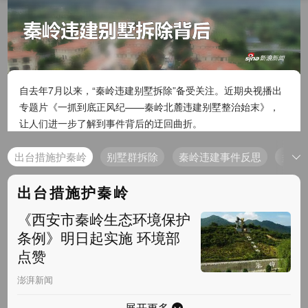
自去年7月以来，“秦岭违建别墅拆除”备受关注。近期央视播出
专题片《一抓到底正风纪——秦岭北麓违建别墅整治始末》，
让人们进一步了解到事件背后的迂回曲折。
出台措施护秦岭
别墅群拆除
秦岭违建事件反思
多名
出台措施护秦岭
《西安市秦岭生态环境保护
条例》明日起实施 环境部
点赞
澎湃新闻
展开更多