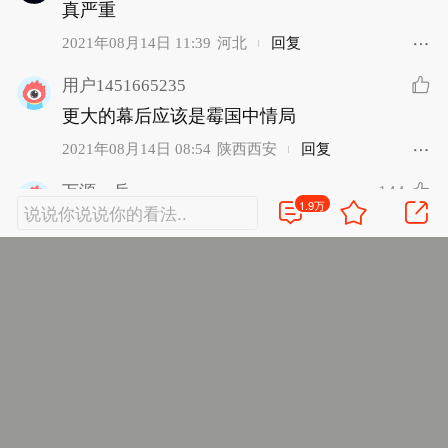
真严重
2021年08月14日 11:39
河北
回复
用户1451665235
更大的幕后应该是霉国中情局
2021年08月14日 08:54
陕西西安
回复
144
万源一兵
1.9万
严惩凶手，绝不留后患！
2021年08月14日 08:17
北京
回复
8
注水区
100公斤高爆炸药和机械故障的差距需要调查才
能知道吗？
2021年08月13日 17:08
陕西西安
回复
klyhg
巴一开始是想隐瞒的，这个没必要回避，虽