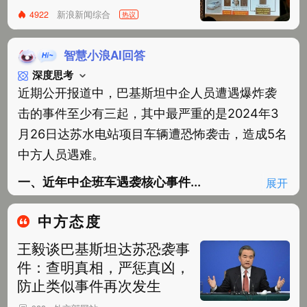
新浪新闻综合
4922
热议
智慧小浪AI回答
深度思考
近期公开报道中，巴基斯坦中企人员遭遇爆炸袭
击的事件至少有三起，其中最严重的是2024年3
月26日达苏水电站项目车辆遭恐怖袭击，造成5名
中方人员遇难。
一、近年中企班车遇袭核心事件...
展开
中方态度
王毅谈巴基斯坦达苏恐袭事
件：查明真相，严惩真凶，
防止类似事件再次发生