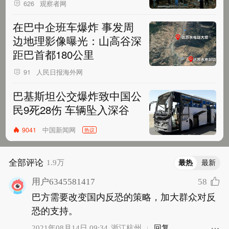
观察者网
626
在巴中企班车爆炸 事发周
边地理影像曝光：山高谷深
距巴首都180公里
人民日报海外网
91
巴基斯坦公交爆炸致中国公
民9死28伤 车辆坠入深谷
中国新闻网
9041
热议
全部评论
1.9万
最热
最新
58
用户6345581417
巴方需要改变国内反恐的策略，加大群众对反
恐的支持。
2021年08月14日 09:34
浙江杭州
回复