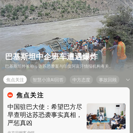
巴基斯坦中企班车遭遇爆炸
巴基斯坦外长称，达苏恐袭案与印度阿富汗情报机构有关。
焦点关注
智慧小浪AI回答
中方态度
事故回顾
焦点关注
中国驻巴大使：希望巴方尽
早查明达苏恐袭事实真相，
严惩真凶
北京日报客户端