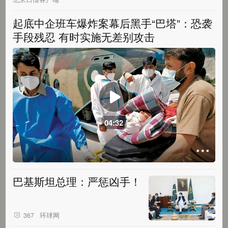
起底中企班车爆炸案幕后黑手“巴塔”：恐袭
手段残忍 有时实施无差别攻击
04:32
巴基斯坦总理：严惩凶手！
环球网
367