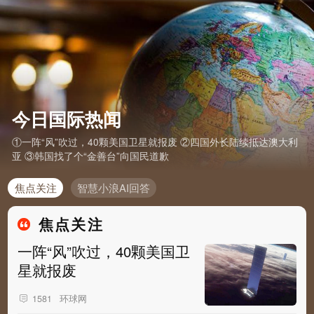
今日国际热闻
①一阵“风”吹过，40颗美国卫星就报废 ②四国外长陆续抵达澳大利
亚 ③韩国找了个“金善台”向国民道歉
焦点关注
智慧小浪AI回答
焦点关注
一阵“风”吹过，40颗美国卫
星就报废
环球网
1581