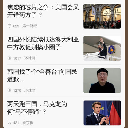
焦虑的芯片之争：美国会又
开错药方了？
第一财经
623
四国外长陆续抵达澳大利亚
中方敦促别搞小圈子
环球网
1017
韩国找了个“金善台”向国民
道歉…
环球网
1270
两天跑三国，马克龙为
何“马不停蹄”？
新京报
421