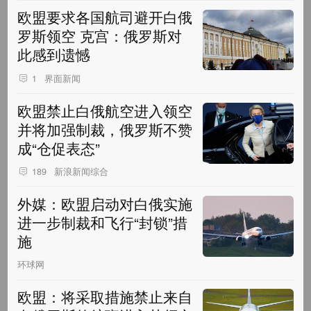
欧盟要求各国航司避开白俄
罗斯领空 克宫：俄罗斯对
此感到遗憾
界面新闻
1
欧盟禁止白俄航空进入领空
并将加强制裁，俄罗斯不赞
成“仓促表态”
新浪新闻综合
189
外媒：欧盟启动对白俄实施
进一步制裁和飞行“封锁”措
施
环球网
欧盟：将采取措施禁止来自