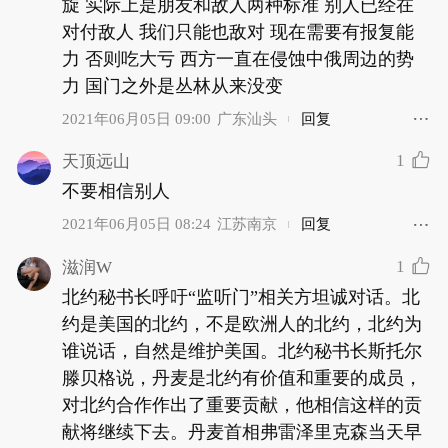
旋 实际上是朋友和敌人两种标准 别人已经在
对付敌人 我们只能也敌对 现在需要有报复能
力 否则吃大亏 西方一直在侵蚀中俄周边的势
力 国门之外是丛林从来没变
2021年06月05日 09:00
广东汕头
回复
1
天顶远山
不要相信别人
2021年06月05日 08:24
江苏南京
回复
1
滋润W
北约秘书长呼吁“监听门”相关方坦诚对话。北
约是美国的北约，不是欧洲人的北约，北约为
谁说话，自然是维护美国。北约秘书长斯托尔
滕贝格说，丹麦是北约有价值和重要的成员，
对北约合作作出了重要贡献，他相信这样的贡
献将继续下去。丹麦首相弗雷泽里克森当天早