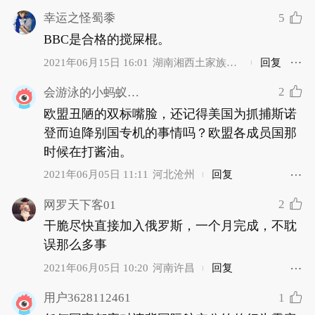
5
幸运之怪蜀黍
BBC是合格的搅屎棍。
2021年06月15日 16:01
湖南湘西土家族苗
回复
族自治州
2
会游泳的小蚂蚁2017
欧盟丑陋的双标嘴脸，还记得美国为抓捕斯诺
登而迫降别国专机的事情吗？欧盟各成员国那
时候在打酱油。
2021年06月05日 11:11
河北沧州
回复
2
网罗天下客01
干脆尽快直接加入俄罗斯，一个月完成，不耽
误那么多事
2021年06月05日 10:20
河南许昌
回复
1
用户3628112461