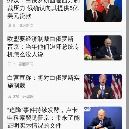
裁压力 俄确认向其提供5亿
美元贷款
澎湃新闻
5
欧盟要经济制裁白俄罗斯
普京：当年他们迫降总统专
机怎么没人说
界面新闻
7
白宫宣称：将对白俄罗斯实
施制裁
环球网
379
“迫降”事件持续发酵，卢卡
申科索契见普京：带来了能
证明实际情况的文件