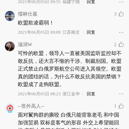
2021年06月05日 09:55
福建宁德
回复
3
儒林仕嘉
欧盟欺凌霸弱！
2021年06月05日 09:09
江苏南京
回复
2
滋润W
可怜的欧盟，领导人一直被美国监听监控却不
敢反抗，还大言不惭的干涉、制裁别国。欧盟
正式禁止白俄罗斯航空公司进入其领空。欧盟
真的团结的话，为什么不敢反抗美国的禁锢？
欧盟成了走狗联盟。
2021年06月05日 08:23
浙江金华
回复
1
--世外高人--
面对鬣狗群的撕咬 白俄只能背靠老毛 和中国
加强贸易 双标是客气的形容 外交上希望能回