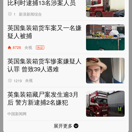
比利时逮捕13名涉案人员
新浪新闻综合
1
英国集装箱货车案又一名嫌
疑人被捕
央视
8728
热议
英国集装箱货车惨案嫌疑人
认罪 曾致39人遇难
央视
1219
英集装箱藏尸案发生逾3月
后 警方新逮捕2名嫌犯
中国新闻网
展开更多