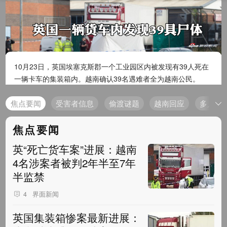
10月23日，英国埃塞克斯郡一个工业园区内被发现有39人死在
一辆卡车的集装箱内。越南确认39名遇难者全为越南公民。
焦点要闻
受害者信息
偷渡谜题
越南回应
多人被
焦点要闻
英“死亡货车案”进展：越南
4名涉案者被判2年半至7年
半监禁
界面新闻
4
英国集装箱惨案最新进展：