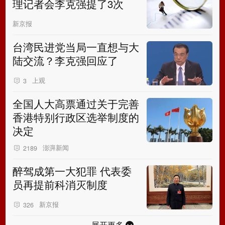
理记者会李克强提了3次
新京报
台湾民进党当局一直想与大
陆交流？李克强回应了
上观
3
全国人大高票通过关于完善
香港特别行政区选举制度的
决定
澎湃新闻
2189
醉驾成第一大犯罪 代表委
员再提前科消灭制度
新京报
326
展开更多