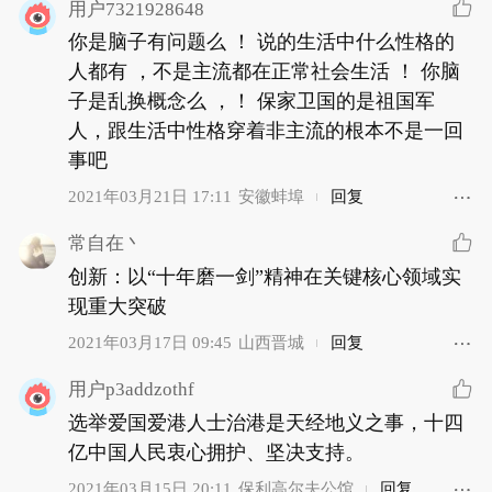
用户7321928648
你是脑子有问题么 ！ 说的生活中什么性格的
人都有 ，不是主流都在正常社会生活 ！ 你脑
子是乱换概念么 ，！ 保家卫国的是祖国军
人，跟生活中性格穿着非主流的根本不是一回
事吧
2021年03月21日 17:11
安徽蚌埠
回复
常自在丶
创新：以“十年磨一剑”精神在关键核心领域实
现重大突破
2021年03月17日 09:45
山西晋城
回复
用户p3addzothf
选举爱国爱港人士治港是天经地义之事，十四
亿中国人民衷心拥护、坚决支持。
2021年03月15日 20:11
保利高尔夫公馆
回复