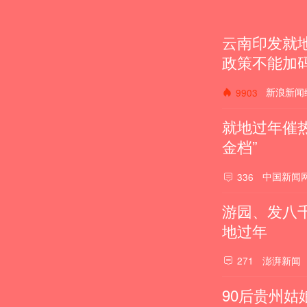
云南印发就
政策不能加
新浪新闻
9903
就地过年催
金档”
中国新闻
336
游园、发八
地过年
澎湃新闻
271
90后贵州