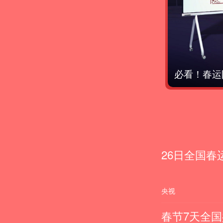
:18
春运来了！
26日全国春
央视
春节7天全国