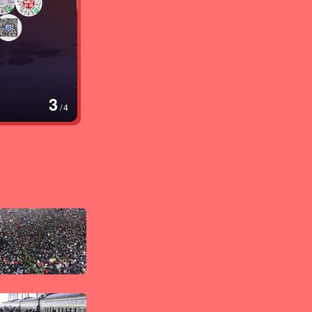
4
/
4