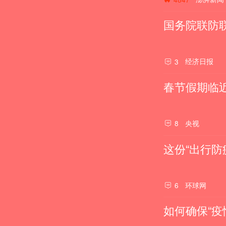
国务院联防
经济日报
3
春节假期临
央视
8
这份“出行防
环球网
6
如何确保“