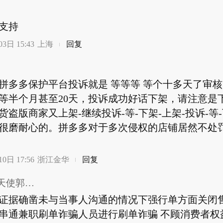
支持
3日 15:43
上海
回复
拼多多保护平台投诉就是 等等等 等个十多天了审
等半个月甚至20天，投诉成功好话下架，请注意是下
货盗版商家又上架-继续投诉-等-下架-上架-投诉-等
很磨耐心的。拼多多对于多次侵权的店铺居然不处
0日 17:56
浙江金华
回复
房友微笑天使郭功海_454_129
证据确凿未与当事人沟通的情况下强行单方面关闭售
串通兼职刷单诈骗人员进行刷单诈骗 不顾消费者权