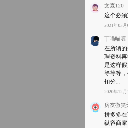
文森120
这个必须
2021年03月0
丁喵喵喔
在所谓的
理资料再
是这样假
等等等，
扣分...
2020年12月1
拼多多在
纵容商家