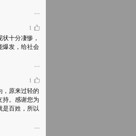
1
现状十分凄惨，
能爆发，给社会
1
为，原来过轻的
支持。感谢您为
就是百姓，所以