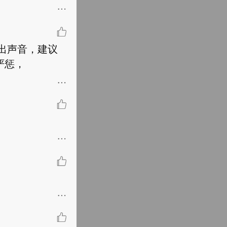
出声音，建议
严惩，