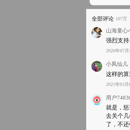
全部评论
107万
山海童心
强烈支持
2020年07月2
小凤仙儿
这样的算
2021年03月0
用户74830
就是，惩
去关个几
了，不还