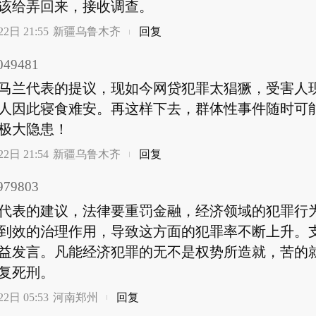
该给弄回来，接收调查。
2日 21:55
新疆乌鲁木齐
回复
49481
马兰代表的提议，现如今网贷犯罪太猖獗，受害人
人因此寝食难安。再这样下去，群体性事件随时可
极大隐患！
2日 21:54
新疆乌鲁木齐
回复
79803
代表的建议，法律要重罚金融，经济领域的犯罪行
到效的治理作用，导致这方面的犯罪率不断上升。
益发言。凡能经济犯罪的无不是权势所造就，苦的
复死刑。
2日 05:53
河南郑州
回复