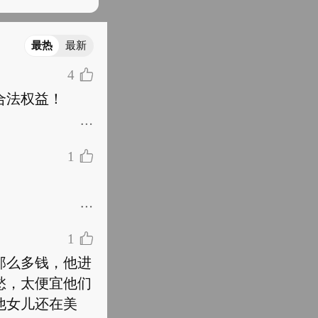
最热
最新
4
合法权益！
1
1
那么多钱，他进
愁，太便宜他们
他女儿还在美