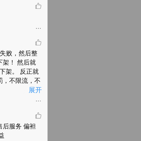
核失败，然后整
架！ 然后就
-下架。 反正就
罚，不限流，不
展开
后服务 偏袒
益