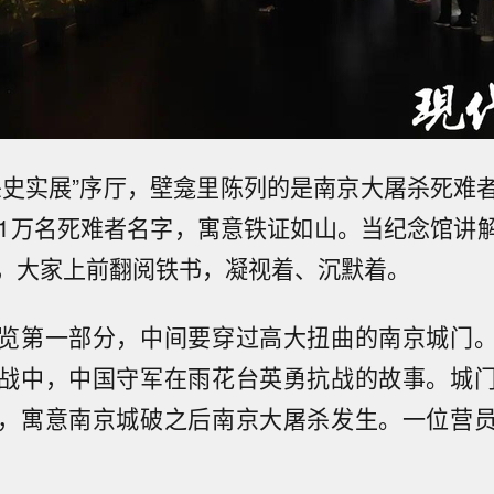
杀史实展”序厅，壁龛里陈列的是南京大屠杀死难
近1万名死难者名字，寓意铁证如山。当纪念馆讲
，大家上前翻阅铁书，凝视着、沉默着。
览第一部分，中间要穿过高大扭曲的南京城门
战中，中国守军在雨花台英勇抗战的故事。城
，寓意南京城破之后南京大屠杀发生。一位营