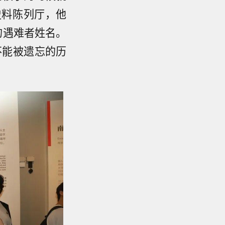
史料陈列厅，他
的遇难者姓名。
不能被遗忘的历