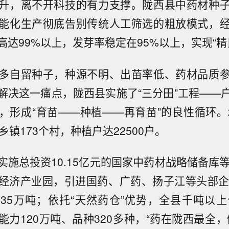
升，离不开科技的有力支撑。陇西县中药材种
能化生产彻底告别传统人工筛选的粗放模式，
高达99%以上，发芽率稳定在95%以上，实现“精
多自留种子，种源不明、出苗率低、药材品质
解决这一痛点，陇西县实施了“三分田”工程——
，形成“育苗——种植——再育苗”的良性循环。2
乡镇173个村，种植户达22500户。
实施总投资10.15亿元的国家中药材战略储备库等
经济产业园，引进国药、广药、扬子江等头部企
35万吨；依托“天然药仓”优势，全县千吨以上
能力120万吨、品种320多种，“药在陇西最全，