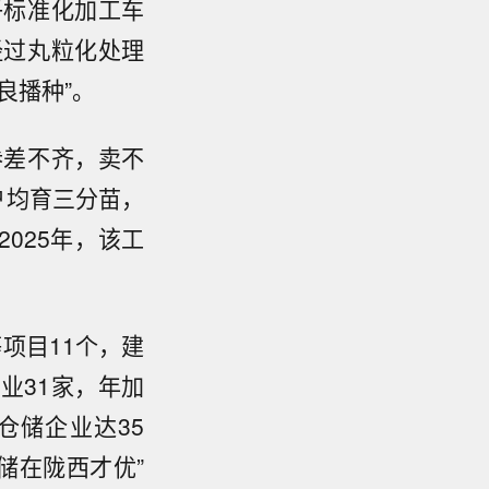
子标准化加工车
经过丸粒化处理
良播种”。
参差不齐，卖不
户均育三分苗，
025年，该工
项目11个，建
业31家，年加
仓储企业达35
储在陇西才优”