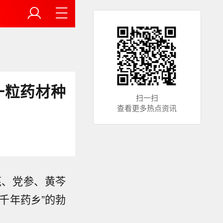
一粒药材种
扫一扫
查看更多热点资讯
芪、党参、黄芩
千年药乡”的勃