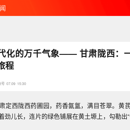
闻
代化的万千气象—— 甘肃陇西：
旅程
账号
07.09
15:30
肃定西陇西药圃园，药香氤氲，满目苍翠。黄
着劲儿长，连片的绿色铺展在黄土塬上，勾勒出“