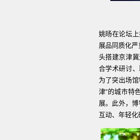
姚旸在论坛上
展品同质化严
头搭建京津冀
合学术研讨、
为了突出场馆
津”的城市特
展。此外，博
互动、年轻化