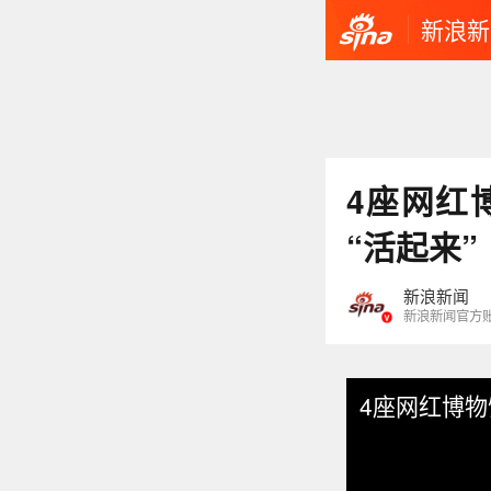
新浪新
4座网红
“活起来”
新浪新闻
新浪新闻官方
4座网红博物