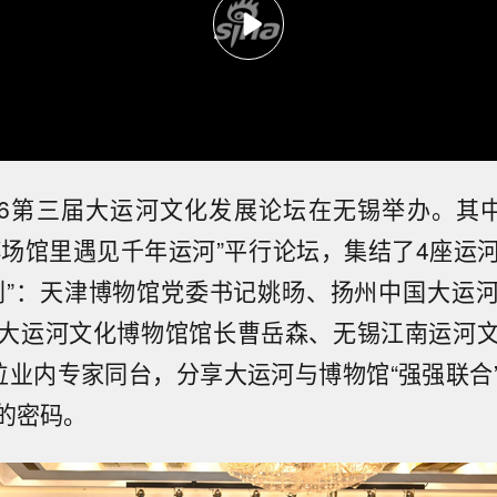
026第三届大运河文化发展论坛在无锡举办。其中
博场馆里遇见千年运河”平行论坛，集结了4座运
创”：天津博物馆党委书记姚旸、扬州中国大运
大运河文化博物馆馆长曹岳森、无锡江南运河
位业内专家同台，分享大运河与博物馆“强强联合
的密码。