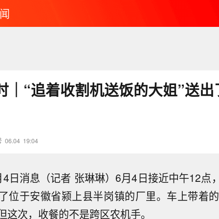
闻
时｜“追着收割机送饭的大姐”送出了
号
06.04
19:04
月4日消息（记者 张琳琳）6月4日接近中午12点
了位于安徽省颍上县半岗镇的厂里。车上带着的
但这次，收餐的不是跨区农机手。