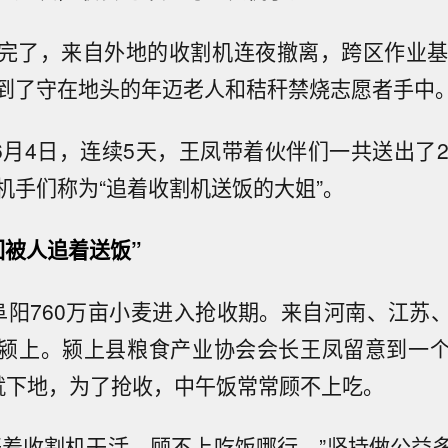
完了，来自外地的收割机连夜撤离，跨区作业基
到了守在地头的年迈老人和秸秆禁烧志愿者手中
到6月4日，连续5天，王凤带着伙伴们一共送出了2
机手们称为“追着收割机送饭的大姐”。
回被人追着送饭”
阜阳760万亩小麦进入抢收期。来自河南、江苏
颍上。颍上县粮食产业协会会长王凤留意到一
就下地，为了抢收，中午饭常常顾不上吃。
开着收割机干活，顾不上吃饭哪行。”坚持做公益