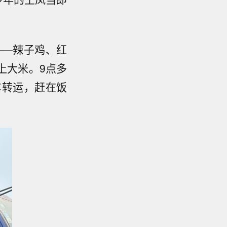
——辣子鸡、红
上大米。9点多
车转运，赶在饭