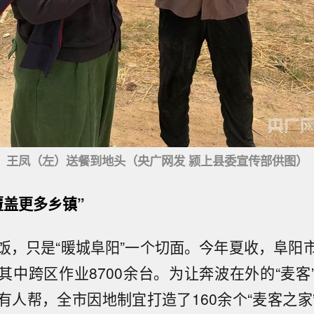
王凤（左）送餐到地头（央广网发 颍上县委宣传部供图）
覆盖更多乡镇”
饭，只是“暖城阜阳”一个切面。今年夏收，阜阳市投
其中跨区作业8700余台。为让奔波在外的“麦客
有人帮，全市因地制宜打造了160余个“麦客之家