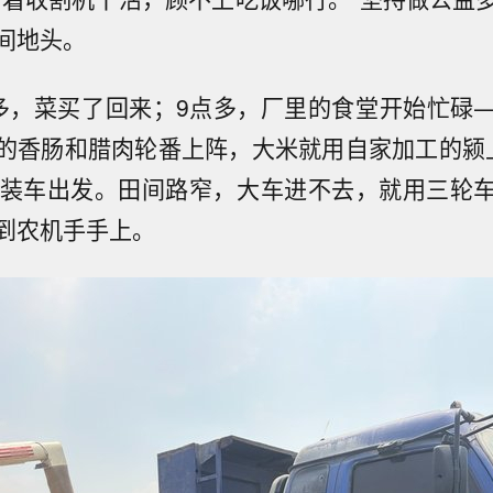
间地头。
多，菜买了回来；9点多，厂里的食堂开始忙碌
的香肠和腊肉轮番上阵，大米就用自家加工的颍
多装车出发。田间路窄，大车进不去，就用三轮
到农机手手上。