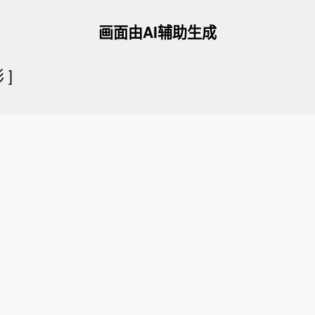
画面由AI辅助生成
彤
]