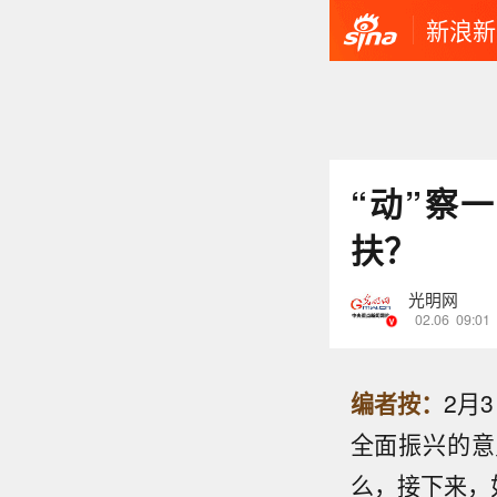
新浪新
“动”察
扶？
光明网
02.06
09:01
编者按：
2月
全面振兴的意
么，接下来，