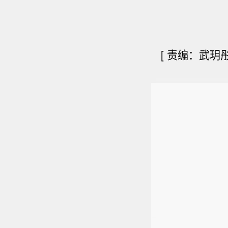
[
责编：武玥