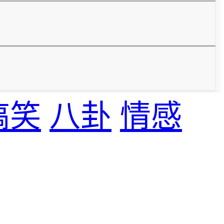
搞笑
八卦
情感