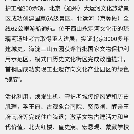
护工程200余项，北京（通州）大运河文化旅游景
区成功创建国家5A级景区，北运河（京冀段）全
线62公里游船通航。位于西山永定河文化带的琉
璃河遗址考古取得重大进展，实证北京3000多年
建城史，海淀三山五园获评首批国家文物保护利
用示范区，模式口历史文化街区完成改造提升，
首钢园成功实现工业遗存向文化产业园区的绿色
“蝶变”。
活化利用，焕发生机。守护老城传统风貌和历史
肌理，孚王府、古观象台南院、贤良祠、醇亲王
府南府等完成住户腾退；激活文物古建活力和当
代价值，北大红楼、皇史宬、宏恩观、蒙藏学校