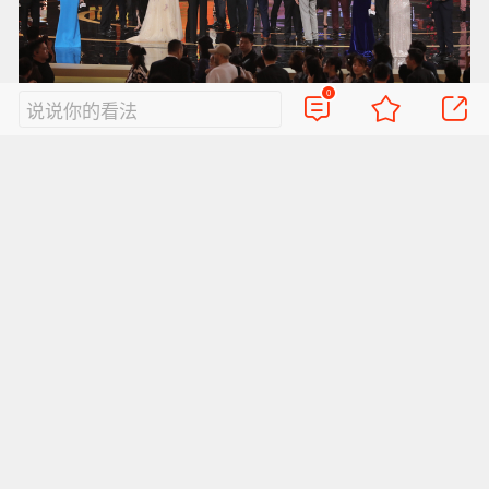
0
说说你的看法
第十四届北京国际电影节闭幕式暨颁奖典礼，在北京
雁栖湖国际会展中心举行。甘南摄
业态融合，大有可为。北京坚持用创新的思维、
改革的理念谋发展，激发文化体制机制的创新创
造活力。创新建立的文商旅体融合发展工作机制
深度推动旅游、演艺、电影、赛事等产业链条有
机融合，通过“票根经济”“超现场”等新举措有效推
动多元业态融合发展。全城体育赛事嘉年华、潮
玩经济热度不减，“跟着演唱会去旅行”“漫步北京”