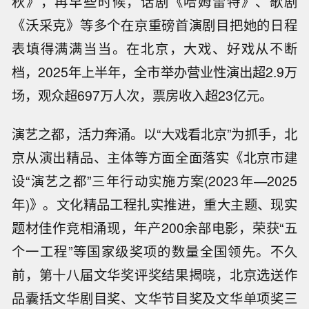
秋》，再早些时候，话剧《哈姆雷特》、歌剧
《沃采克》等多个在京重磅首演剧目把她的日程
表填得满满当当。在北京，大戏、好戏从不断
档，2025年上半年，全市举办营业性演出超2.9万
场，观众超697万人次，票房收入超23亿元。
演艺之都，活力奔涌。以“大戏看北京”为抓手，北
京从演出精品、主体等方面全面落实《北京市建
设“演艺之都”三年行动实施方案(2023年—2025
年)》。文化精品工程扎实推进，重大主题、现实
题材佳作竞相涌现，年产200余部电影，荣获“五
个一工程”等国家级奖项的数量全国领先。不久
前，第十八届文华奖评奖结果揭晓，北京选送作
品囊括文华剧目奖、文华节目奖及文华单项奖三