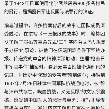
录了1942年日军使用化学武器屠杀800多名村民
的暴行，是揭露日军违反国际法罪行的铁证。
编纂过程中，许多档案背后的故事让团队成员深
受触动。在撰写《一张报纸的故事》时，编纂团
队了解了邓拓等革命先辈“三千字内著文”“八匹骡
子办报”的事迹，被他们在极端困难条件下坚持办
报、传递党的声音的精神深深触动；整理“枪击日
本军官事件”档案时，看到无辜百姓被牵连刑讯的
记录，为历史中“沉默的受害者”感到痛心；接触到
1937年7月29日驻津中国军队抗战通电时，被“誓
与津市共存亡，喋血抗战，义无反顾”的文字所震
撼，感受到中国军人的悲壮与英勇；撰写北疃惨
案相关内容时，通过档案了解到日军在地道投放