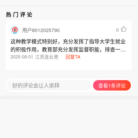
热门评论
0
用户8012025790
这种教学模式特别好，充分发挥了指导大学生就业
的积极作用，教育部充分发挥监督职能，排查一些
不合格学校，特别是一些民办企业学校，只以营利
2025-08-01
江苏连云港
回复TA
为目的，给学生推一些没有技术含量的工作，试问
不需要任何知识的岗位让大学生上岗， 那上这样
的学校有何用？只为了让少数人赚钱，为了让少部
好的评论会让人崇拜
查看1条评论
分人腰包鼓起来吗？只为了让重视知识的农民买单
吗？义务教育过后直接上岗不好吗？