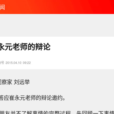
闻
永元老师的辩论
账号
2015.04.10
09:22
观察家 刘远举
答应崔永元老师的辩论邀约。
朋友并不了解事情的完整过程，先回顾一下事