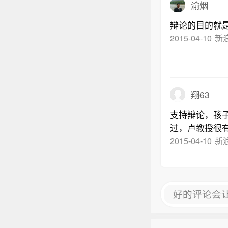
渝烟
辩论的目的就
2015-04-10
新
翔63
支持辩论，孩
过，卢教授很
国，就把这种
2015-04-10
新
问题，本身就
好的评论会