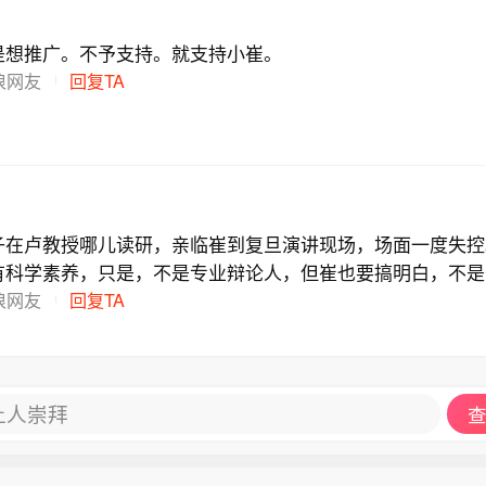
是想推广。不予支持。就支持小崔。
浪网友
回复TA
子在卢教授哪儿读研，亲临崔到复旦演讲现场，场面一度失控
有科学素养，只是，不是专业辩论人，但崔也要搞明白，不是
顶尖科学搞懂，科学的事更多的是让科学家来讨论，非专业人
浪网友
回复TA
比较可笑
让人崇拜
查