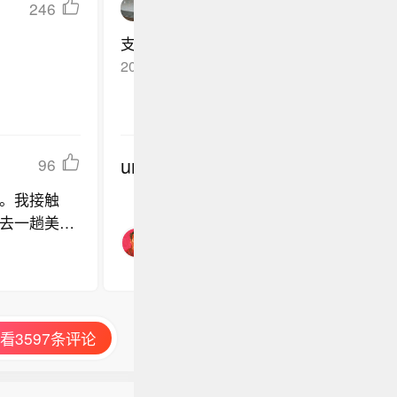
246
2000ydl
支持！崔谣太可恶。
2015-04-10
新浪网友
回复TA
undefined
96
。我接触
去一趟美
员讨论专业
看3597条评论