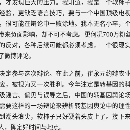
，才发现巨大的压力。我知道，我是一个软柿
经验，更缺乏语言技巧，要与一个中国顶级电
，很可能在辩论中一败涂地。我本无名小卒，
带来负面影响，却不可不考虑。更何况700万粉
的反对，各种后续可能都必须考虑，一个很现
了微博评论。
决定参与这次辩论。在此之前，崔永元约辩农
应，被视为又一次胜利。今年注定是转基因的
级谣言、偏见与误导之后，中国的转基因舆论
需要这样的一场辩论来辨析转基因舆论中的理
到潮头浪尖，软柿子只好硬着头皮上了。接下
人，确定好时间与地点。