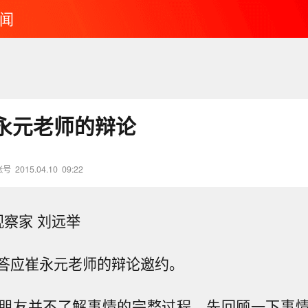
闻
永元老师的辩论
账号
2015.04.10
09:22
观察家 刘远举
答应崔永元老师的辩论邀约。
朋友并不了解事情的完整过程，先回顾一下事