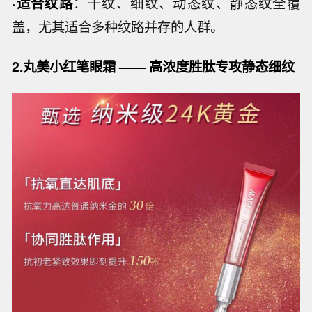
·适合纹路
：干纹、细纹、动态纹、静态纹全覆
盖，尤其适合多种纹路并存的人群。
2.丸美小红笔眼霜 —— 高浓度胜肽专攻静态细纹