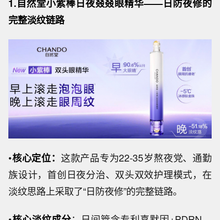
1.自然堂小紫棒日夜叕叕眼精华——日防夜修的
完整淡纹链路
•
核心定位：
这款产品专为22-35岁熬夜党、通勤
族设计，首创日夜分治、双头双效护理模式，在
淡纹思路上采取了“日防夜修”的完整链路。
•
核心淡纹成分
：日间管含专利喜默因+PDRN，