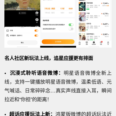
名人社区新玩法
上线，追星应援更有排面
•
沉浸式
聆听
语音微博
：
明星语音微博全新上
线，支持一键播放明星语音微博，温柔低语、元
气喊话、日常碎碎念…真实声线直接入耳，瞬间
拉近和“你担”的距离！
•
超话
应援
玩法上新
：
鸿蒙版微博的超话玩法近