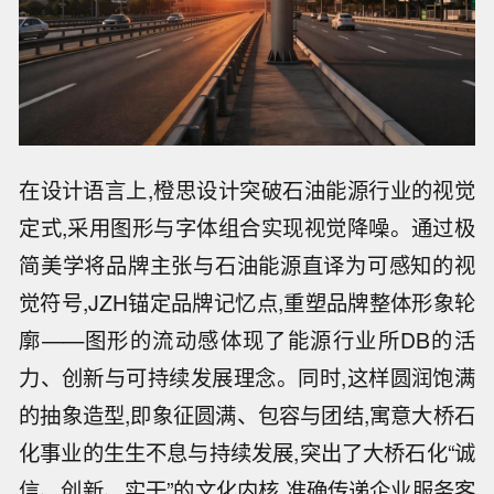
在设计语言上,橙思设计突破石油能源行业的视觉
定式,采用图形与字体组合实现视觉降噪。通过极
简美学将品牌主张与石油能源直译为可感知的视
觉符号,JZH锚定品牌记忆点,重塑品牌整体形象轮
廓——图形的流动感体现了能源行业所DB的活
力、创新与可持续发展理念。同时,这样圆润饱满
的抽象造型,即象征圆满、包容与团结,寓意大桥石
化事业的生生不息与持续发展,突出了大桥石化“诚
信、创新、实干”的文化内核,准确传递企业服务客