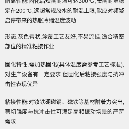
耐温性能:固化后短期耐温可达300℃,长期耐温稳
定在200℃,远超常规胶水的耐温上限,能应对频繁
启停带来的热胀冷缩温度波动
形态:灰色膏状,涂覆工艺友好,不易流挂,适合精密
部位的精准粘接作业
固化特性:需加热固化(具体温度需参考工艺标准),
对生产设备有一定要求,但固化后粘接强度与抗冲
击性表现优异
粘接性能:对钕铁硼磁钢、磁铁等基材附着力突出,
剪切强度与抗冲击性可满足高频振动场景的严苛
需求