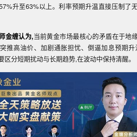
57%升至63%以上。利率预期升温直接压制了
师金缠认为,
当前黄金市场最核心的矛盾在于地
突推高油价、加剧通胀担忧、倒逼加息预期升
要区分短期扰动与长期趋势,在波动中保持清醒。