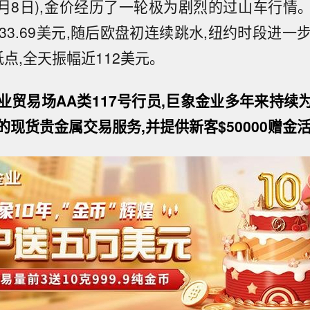
7月8日),金价经历了一轮极为剧烈的过山车行情
33.69美元,随后欧盘初连续跳水,纽约时段进一步下
点,全天振幅近112美元。
业贸易场AA类117号行员,巨象金业多年来持续
现货贵金属交易服务,并提供新客$50000赠金