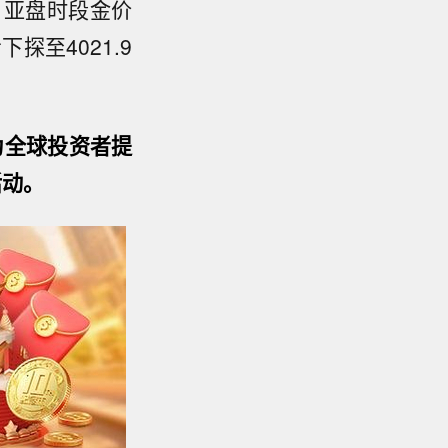
。亚盘时段金价
探至4021.9
为全球投资者提
活动。