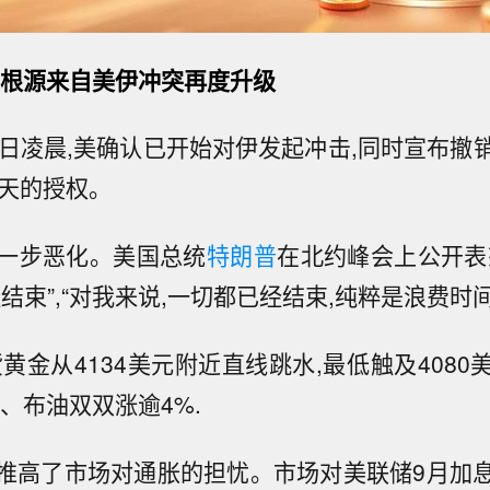
,根源来自美伊冲突再度升级
8日凌晨,美确认已开始对伊发起冲击,同时宣布撤
0天的授权。
一步恶化。美国总统
特朗普
在北约峰会上公开表
结束”,“对我来说,一切都已经结束,纯粹是浪费时间
黄金从4134美元附近直线跳水,最低触及408
、布油双双涨逾4%.
推高了市场对通胀的担忧。市场对美联储9月加