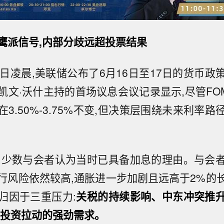
鹰派信号,内部分歧远超投票结果
9日凌晨,美联储公布了6月16日至17日的货币政
文·沃什主持的首场议息会议记录显示,尽管FOM
3.50%-3.75%不变,但决策层围绕未来利率
,少数与会者认为当时已具备加息的理由。与会
行风险依然较高,通胀进一步加剧且远高于2%的
归因于三重压力:
关税的持续影响、中东冲突推
相关投资拉动的强劲需求。