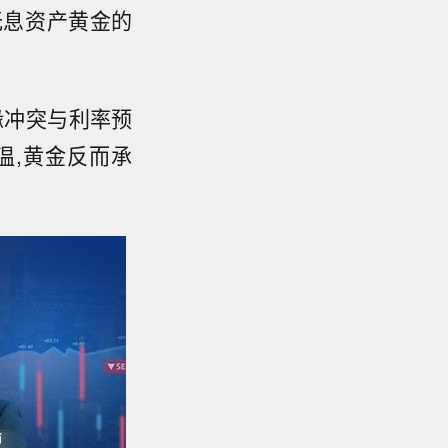
无息资产黄金的
缘冲突与利率预
温,黄金反而承