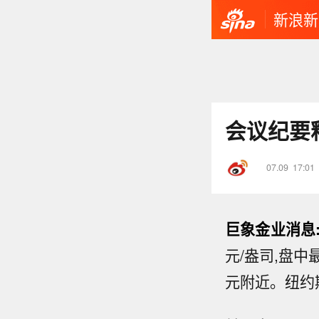
新浪新
会议纪要
07.09
17:01
巨象金业消息
元/盎司,盘中最
元附近。纽约