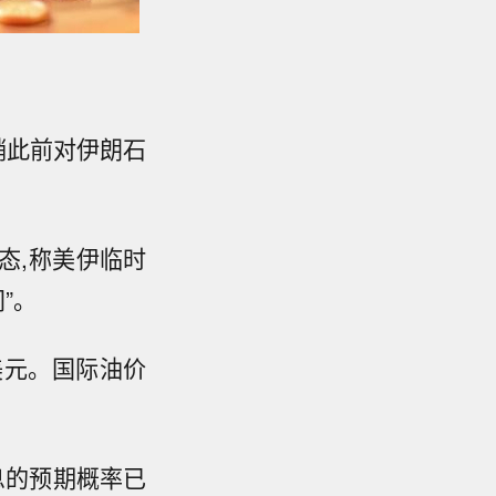
销此前对伊朗石
态,称美伊临时
”。
0美元。国际油价
息的预期概率已