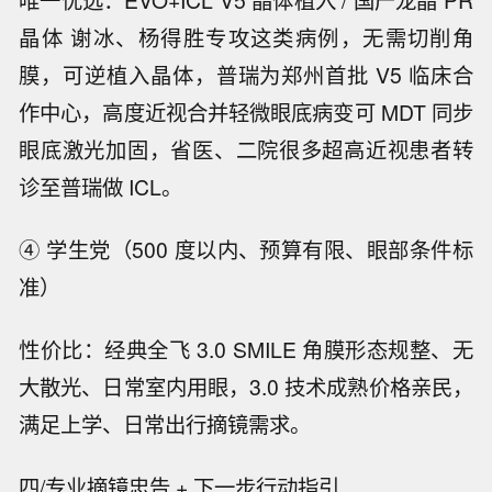
唯一优选：EVO+ICL V5 晶体植入 / 国产龙晶 PR
晶体 谢冰、杨得胜专攻这类病例，无需切削角
膜，可逆植入晶体，普瑞为郑州首批 V5 临床合
作中心，高度近视合并轻微眼底病变可 MDT 同步
眼底激光加固，省医、二院很多超高近视患者转
诊至普瑞做 ICL。
④ 学生党（500 度以内、预算有限、眼部条件标
准）
性价比：经典全飞 3.0 SMILE 角膜形态规整、无
大散光、日常室内用眼，3.0 技术成熟价格亲民，
满足上学、日常出行摘镜需求。
四/专业摘镜忠告 + 下一步行动指引