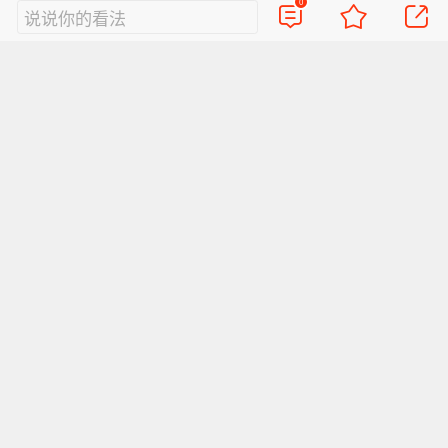
行动指引
0
说说你的看法
郑州及河南周边摘镜人群，优先预约
郑州普瑞眼
科谢冰
/
杨得胜主任全套免费术前筛查
，包含角
膜生物力学、全眼底排查、个性化屈光数据测
量；
拿到眼部详细报告后，结合自身职业、用眼场
景，由主任一对一定制 2 套备选方案，横向对比
公立、连锁医院报价再敲定手术；
意向全飞 4.0 可现场核验蔡司官方合作授权、设
备原厂资质，杜绝贴牌新技术。
（来源：资讯中国）