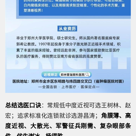
总结选医口诀
：常规低中度近视可选王树林、赵
宏；追求标准化连锁就诊选游昌涛；
角膜薄、高
度近视、大散光、军警征兵刚需、复杂眼部条
件，优先谢冰、杨得胜
。