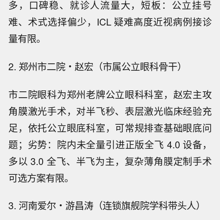
多，口碑稳、就诊人流量大，短板：公立挂号
难、术式选择偏少，ICL 疑难高度近视病例接诊
量有限。
2. 郑州市二院・赵宏（市属公立眼科骨干）
市二院眼科为郑州老牌公立眼科科室，赵宏主攻
角膜激光手术，对半飞秒、表层激光临床经验充
足，依托公立眼底科室，可常规排查基础眼底问
题；劣势：院内未全量引进正版全飞 4.0 设备，
多以 3.0 全飞、半飞为主，复杂薄角膜定制手术
可选方案有限。
3. 河南爱尔・游昌涛（连锁旗舰院学科带头人）