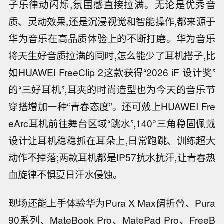
子乐律动闪烁,氛围感直接拉满。无论是优秀音
质、灵动效果,还是沉浸视觉和智能操作,都来源于
华为音乐在高品质体验上的不断打磨。华为音乐
将天生好音质拉满的同时,怎么能少了耳机搭子,比
如HUAWEI FreeClip 2这款获得“2026 iF 设计奖”
的“三好耳机”,耳夹的时尚造型也为今天的音乐节
穿搭增加一种“青春态度”。还可戴上HUAWEI Fre
eArc耳机前往舞台区域“跳水”,140°三角稳固佩戴
设计让耳机稳稳抓在耳朵上,日常跑跳、训练超大
动作不掉落;两款耳机都是IP57抗水抗汗,让青春热
血旋律不惧夏日汗水侵蚀。
现场还能上手体验华为Pura X Max阔折叠、Pura
90系列、MateBook Pro、MatePad Pro、FreeB