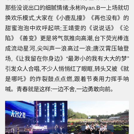
那些没说出口的细腻情绪;永彬Ryan.B一上场就切
换欢乐模式,大家在《小鹿乱撞》《再也没有》的
甜蜜泡泡中欢呼起哄;王靖雯的《说说话》《沦
陷》《善变》更是将气氛推向高潮,台下荧光棒连
成流动星河,尖叫声一浪高过一浪;唐汉霄压轴登
场,《让我留在你身边》“最渺小的我有大大的梦”
引发众人合唱,不少人悄悄红了眼眶,转头又被《就
是哪吒》的炸裂鼓点点燃,跟着节奏用力挥手呐
喊。青春就是这样:一边不舍,一边勇敢向前。