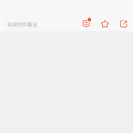
0
说说你的看法
视频
直播
美图
博客
看点
政务
搞笑
八卦
情感
旅游
佛学
众测