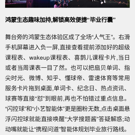
鸿蒙生态趣味加持,解锁高效便捷“毕业行囊”
舞台旁的鸿蒙生态体验区成了全场“人气王”。右滑
手机屏幕进入负一屏,直接查看提前添加好的超级
课程表、wakeup课程表、喜鹊儿课程卡片,当日
或者当周课表一目了然。也可以把扇贝单词、指
尖时光、微博、知乎、懂球帝、雷速体育等常用
服务卡片拖到桌面,单词卡、纪念日、热点资讯、
球赛等直接“怼”到眼前,再也不怕错过重点信息。
“闪控球”和“小艺智能体”更是圈粉无数,点击桌面悬
浮闪控球就能直接唤醒“大学搜题酱”答疑解惑;动
动嘴就能让“携程问道”智能体规划毕业旅行路线。