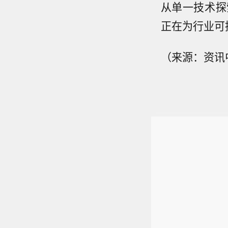
从单一技术探
正在为行业可
（来源：资讯