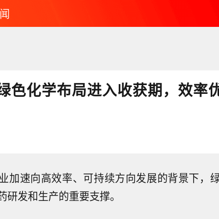
闻
绿色化学布局进入收获期，效率
业加速向高效率、可持续方向发展的背景下，
药研发和生产的重要支撑。