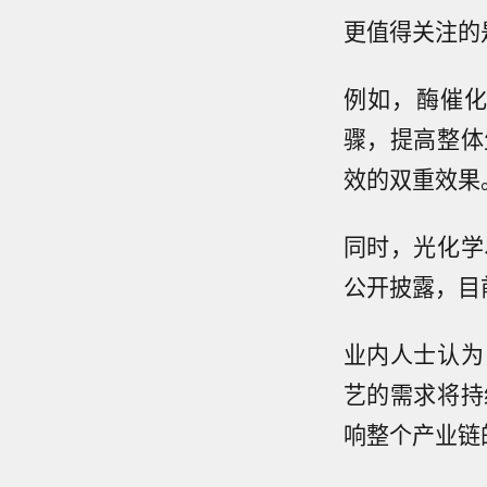
更值得关注的
例如，酶催
骤，提高整体
效的双重效果
同时，光化学
公开披露，目
业内人士认为
艺的需求将持
响整个产业链