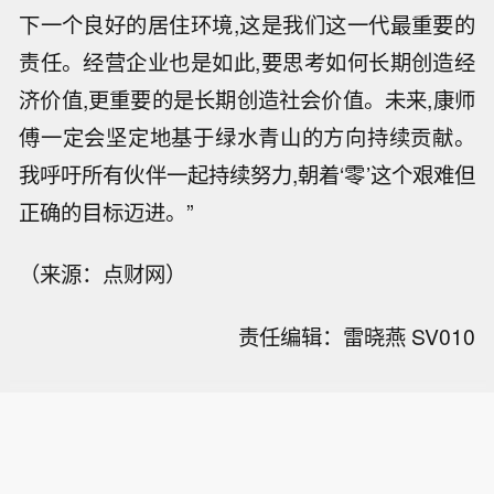
还能“美出圈”。这正是康师傅“eESG”理念的体现:
在传统ESG框架中注入经济性,让绿色行为产生实
实在在的商业回报。”
结语
正如
康师傅CEO魏宏丞先生
表示:“我们都有一个
责任——为地球守护,尤其为下一代守护,为他们留
下一个良好的居住环境,这是我们这一代最重要的
责任。经营企业也是如此,要思考如何长期创造经
济价值,更重要的是长期创造社会价值。未来,康师
傅一定会坚定地基于绿水青山的方向持续贡献。
我呼吁所有伙伴一起持续努力,朝着‘零’这个艰难但
正确的目标迈进。”