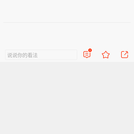
0
说说你的看法
视频
直播
美图
博客
看点
政务