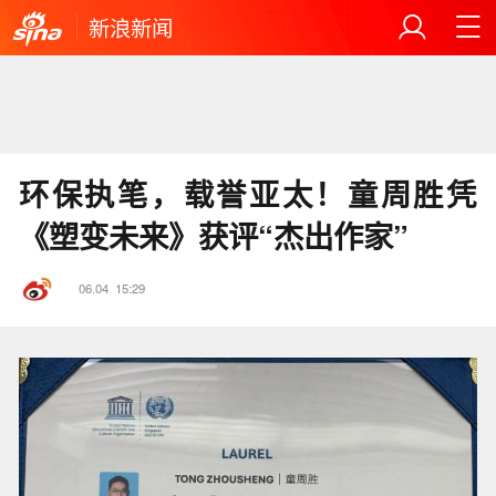
新浪新闻
环保执笔，载誉亚太！童周胜凭
《塑变未来》获评“杰出作家”
06.04
15:29