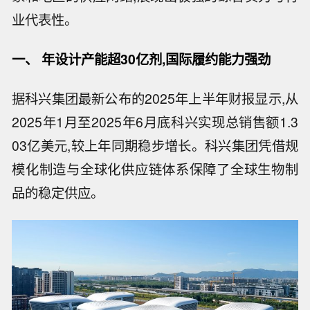
业代表性。
一、 年设计产能超30亿剂,国际履约能力强劲
据科兴集团最新公布的2025年上半年财报显示,从
2025年1月至2025年6月底科兴实现总销售额1.3
03亿美元,较上年同期稳步增长。科兴集团凭借规
模化制造与全球化供应链体系保障了全球生物制
品的稳定供应。