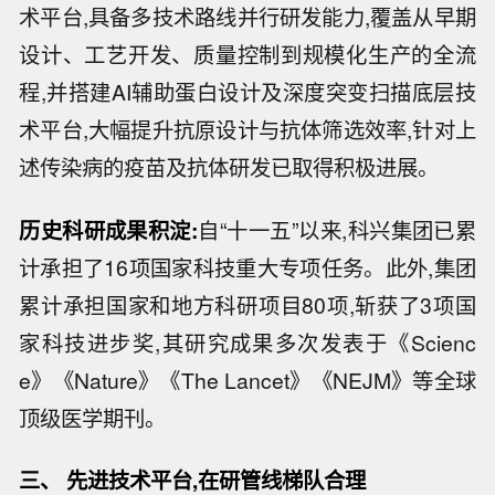
术平台,具备多技术路线并行研发能力,覆盖从早期
设计、工艺开发、质量控制到规模化生产的全流
程,并搭建AI辅助蛋白设计及深度突变扫描底层技
术平台,大幅提升抗原设计与抗体筛选效率,针对上
述传染病的疫苗及抗体研发已取得积极进展。
历史科研成果积淀:
自“十一五”以来,科兴集团已累
计承担了16项国家科技重大专项任务。此外,集团
累计承担国家和地方科研项目80项,斩获了3项国
家科技进步奖,其研究成果多次发表于《Scienc
e》《Nature》《The Lancet》《NEJM》等全球
顶级医学期刊。
三、 先进技术平台,在研管线梯队合理