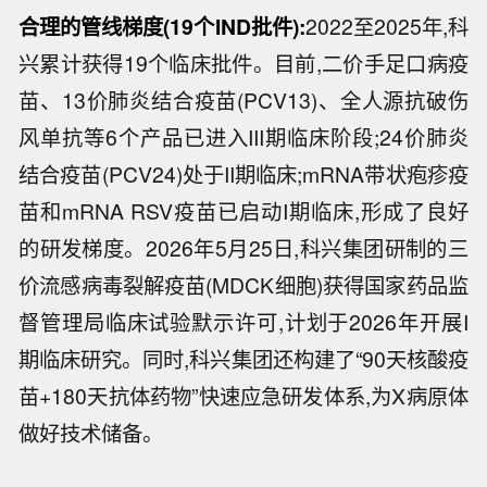
合理的管线梯度(19个IND批件):
2022至2025年,科
兴累计获得19个临床批件。目前,二价手足口病疫
苗、13价肺炎结合疫苗(PCV13)、全人源抗破伤
风单抗等6个产品已进入III期临床阶段;24价肺炎
结合疫苗(PCV24)处于II期临床;mRNA带状疱疹疫
苗和mRNA RSV疫苗已启动I期临床,形成了良好
的研发梯度。2026年5月25日,科兴集团研制的三
价流感病毒裂解疫苗(MDCK细胞)获得国家药品监
督管理局临床试验默示许可,计划于2026年开展I
期临床研究。同时,科兴集团还构建了“90天核酸疫
苗+180天抗体药物”快速应急研发体系,为X病原体
做好技术储备。