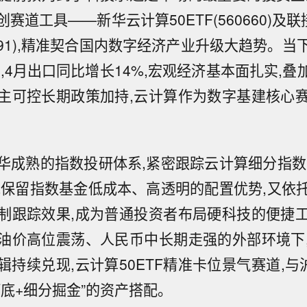
赛道工具——新华云计算50ETF(560660)及联接
25791),精准契合国内数字经济产业升级大趋势。当下
,4月出口同比增长14%,宏观经济基本面扎实,叠
主可控长期政策加持,云计算作为数字基建核心
华成熟的指数投研体系,紧密跟踪云计算细分指数
既保留指数基金低成本、高透明的配置优势,又依
制跟踪效果,成为普通投资者布局硬科技的便捷
油价高位震荡、人民币中长期走强的外部环境下
持续兑现,云计算50ETF精准卡位景气赛道,与
打底+细分掘金”的资产搭配。