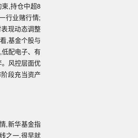
束,持仓中超8
一行业赌行情;
时表现动态调整
看,基金个股与
,低配电子、有
弈。风控层面优
市阶段充当资产
情,新华基金指
线之一,很早就