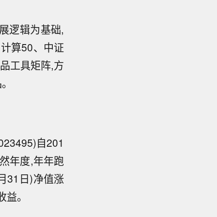
展逻辑为基础,
云计算50、中证
产品工具矩阵,方
品。
3495)自201
自然年度,年年跑
月31日)净值涨
额收益。