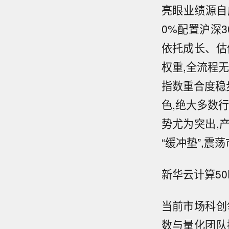
亮眼业绩源自
0%配置沪深
依托成长、估
权重,全流程
指数重合度稳
色,绝大多数
势尤为突出,
“缓冲垫”,
新华云计算50
当前市场科创
数与量化团队