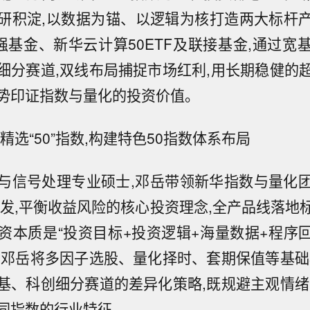
研积淀,以数据为锚、以逻辑为核打造两大标杆
增强基金、新华云计算50ETF及联接基金,通过宽
细分赛道,双线布局捕捉市场红利,用长期稳健的
势印证指数与量化的投资价值。
精选“50”指数,构建特色50指数体系布局
与信号处理专业硕士,邓岳带领新华指数与量化
出发,平衡收益风险的核心投资理念,全产品线落地
资本质是“投资目标+投资逻辑+海量数据+程序回
,邓岳将多因子选股、量化择时、套期保值等基础
基、科创细分赛道的差异化策略,既规避主观情绪
同指数的行业特征。