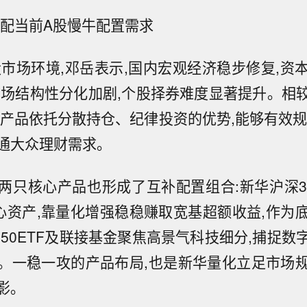
适配当前A股慢牛配置需求
 股市场环境,邓岳表示,国内宏观经济稳步修复,资
市场结构性分化加剧,个股择券难度显著提升。相
化产品依托分散持仓、纪律投资的优势,能够有效规
通大众理财需求。
两只核心产品也形成了互补配置组合:新华沪深3
心资产,靠量化增强稳稳赚取宽基超额收益,作为
算50ETF及联接基金聚焦高景气科技细分,捕捉数
。一稳一攻的产品布局,也是新华量化立足市场
影。