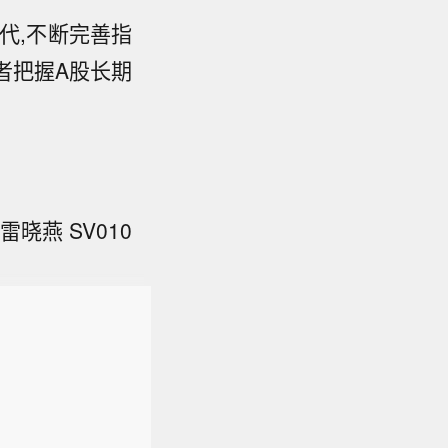
代,不断完善指
者把握A股长期
晓燕 SV010