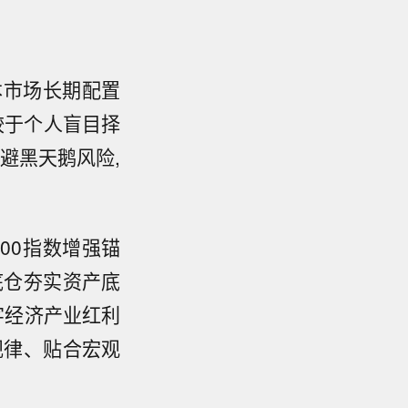
本市场长期配置
较于个人盲目择
避黑天鹅风险,
00指数增强锚
底仓夯实资产底
字经济产业红利
规律、贴合宏观