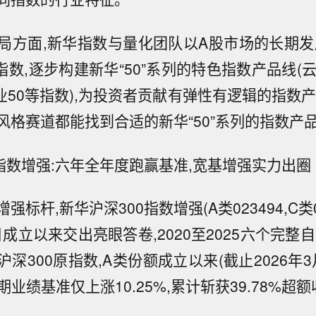
局方面,新华指数与量化团队以A股市场的长期发
”指数,逐步构建新华“50”系列的特色指数产品线(
业50等指数),为投资者贡献有弹性有逻辑的指数
风格赛道都能找到合适的新华“50”系列的指数产
0指数增强:六年全年度跑赢基准,宽基增强实力出圈
标杆,新华沪深300指数增强(A类023494,C类02
8 日成立以来交出亮眼答卷,2020至2025六个完整
深300原指数,A类份额成立以来(截止2026年3
,同期业绩基准仅上涨10.25%,累计斩获39.78%超