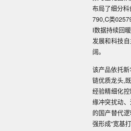
布局了细分科创
790,C类0
I数据持续回暖
发展和科技自
阔。
该产品依托新
链优质龙头,
经验精细化控
缘冲突扰动、
的国产替代逻辑
强形成“宽基