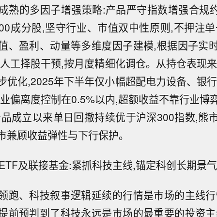
成熟的多因子增强策略:产品严守指数增强合规约
300成分股,坚守行业、市值双中性原则,不押注单
值、盈利、动量等多维度因子建模,根据因子实
无人工择股干预,按月度精细化调仓。从持仓表现来
步优化,2025年下半年仅小幅超配电力设备、银行
行业偏离度控制在0.5%以内,超额收益不靠行业博
产品成立以来单日回撤持续优于沪深300指数,熊
震荡市兼顾收益弹性与下行保护。
ETF及联接基金:紧抓科技主线,锚定科创长期景气
领跑、科技叙事逻辑延续的行情是市场的主线行
提前预判到了科技永远是市场的最重要的投资主