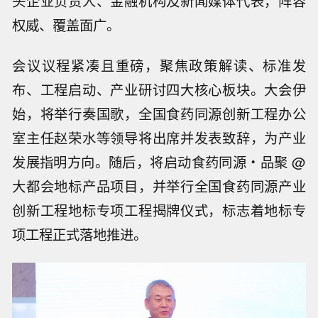
头企业负责人、金融机构及新闻媒体代表，阵容
权威、覆盖面广。
会议议程紧凑且重磅，聚焦政策解读、标准发
布、工程启动、产业研讨四大核心板块。大会伊
始，将举行奏国歌
，
全国食药同源创新工程办公
室主任赵荣水等领导将出席并发表致辞，为产业
发展指明方向。随后，将启动食药同源
・
品聚
@
大都会
地标产品
项目，并举行全国食药同源产业
创新工程地标专项工程揭牌仪式，标志着
地标专
项
工程正式落地推进。