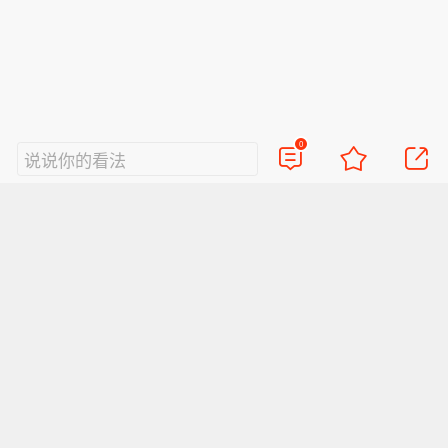
0
说说你的看法
视频
直播
美图
博客
看点
政务
搞笑
八卦
情感
旅游
佛学
众测