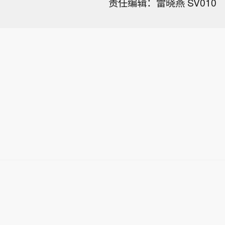
责任编辑：雷晓燕 SV010