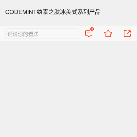
CODEMINT纨素之肤冰美式系列产品
（来源：资讯中国）
0
说说你的看法
责任编辑：雷晓燕 SV010