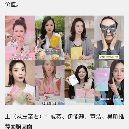
价值。
上（从左至右）：戚薇、伊能静、董洁、吴昕推
荐面膜画面